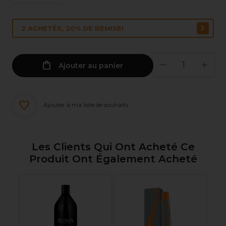
2 ACHETÉS, 20% DE REMISE!
Ajouter au panier
Ajouter à ma liste de souhaits
Les Clients Qui Ont Acheté Ce
Produit Ont Également Acheté
R
Bo
Co