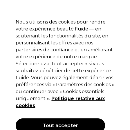
Profitez de 10 % de remise* sur votre première commande pro duo. Avec le code:
PRO10
Nous utilisons des cookies pour rendre
Se connecter
votre expérience beauté fluide — en
soutenant les fonctionnalités du site, en
Marques
Bons plans
Coiffure
Electro et Matériel
Equipem
personnalisant les offres avec nos
Livraison et délais
partenaires de confiance et en améliorant
lire la suite
votre expérience de notre marque.
Sélectionnez « Tout accepter » si vous
Redken
souhaitez bénéficier de cette expérience
Redken Spray Soulève-racines 250ml
fluide. Vous pouvez également définir vos
préférences via « Paramètres des cookies »
(
0
)
ou continuer avec « Cookies essentiels
15,50 €
uniquement ».
Hors TVA
(TARIF PROFESSIONNEL)
Politique relative aux
(
18,60 €
TVA incluse)
| 6.20 € pour 100ml
cookies
OFFRE
Tout accepter