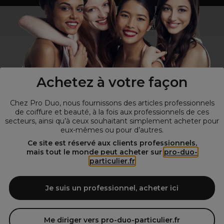
Vous n’êtes pas un professionnel ?
Visitez notre site pour
les particuliers
!
Achetez à votre façon
Chez Pro Duo, nous fournissons des articles professionnels
de coiffure et beauté, à la fois aux professionnels de ces
secteurs, ainsi qu’à ceux souhaitant simplement acheter pour
eux-mêmes ou pour d’autres.
© Tous droits réservés © Pro-Duo
2026
Ce site est réservé aux clients professionnels,
mais tout le monde peut acheter sur
pro-duo-
Spécialiste de la coiffure et de la beauté, nous vous proposons une
particulier.fr
large sélection de produits professionnels pour la coiffure et
l'esthétique autour d'un choix de grandes marques qui font de Pro-
Duo le fournisseur incontournable des salons de coiffure et instituts
Je suis un professionnel, acheter ici
de beauté! Notre gamme de produits s’adresse également à tous ceux
qui sont à la recherche de produits et d'accessoires de coiffure et de
matériel esthétique de qualité.
Me diriger vers pro-duo-particulier.fr