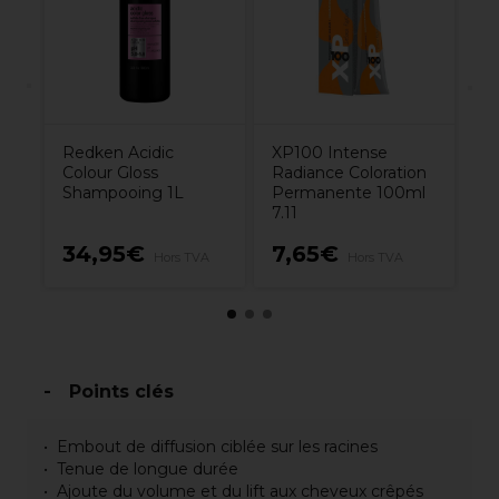
d
08
Redken Acidic
XP100 Intense
Colour Gloss
Radiance Coloration
Shampooing 1L
Permanente 100ml
7.11
34,95€
7,65€
1
Hors TVA
Hors TVA
Points clés
Embout de diffusion ciblée sur les racines
Tenue de longue durée
Ajoute du volume et du lift aux cheveux crêpés