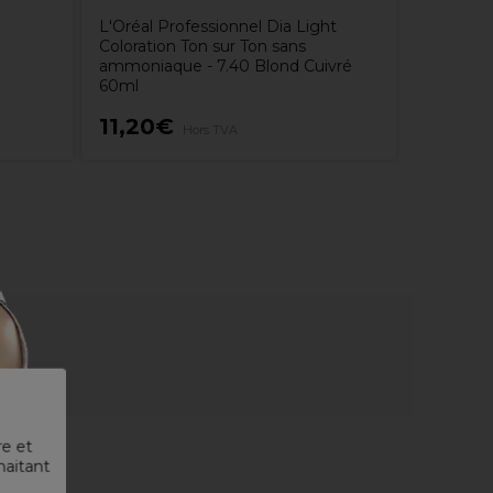
L'Oréal Professionnel Dia Light
Coloration Ton sur Ton sans
ammoniaque - 7.40 Blond Cuivré
60ml
11,20€
29,20
Hors TVA
re et
haitant