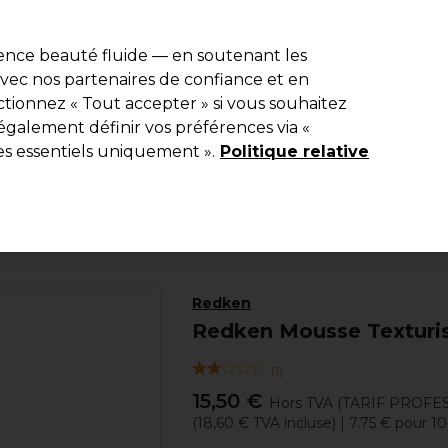
e 10 % de remise* sur votre première commande pro duo. Avec le c
ience beauté fluide — en soutenant les
 avec nos partenaires de confiance et en
Rechercher
tionnez « Tout accepter » si vous souhaitez
Equipement de salon
Beauté
Hommes
Inspirations
Les Pri
également définir vos préférences via «
es essentiels uniquement ».
Politique relative
Coiffure
Produits coiffants
Mousses
Redken
Redken Mousse Texturi
(
1
)
15,50 €
Hors TVA
(TARIF PROFE
(
18,60 €
TVA incluse)
| 7.75 € pour 1