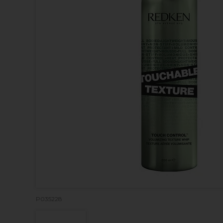
P035228