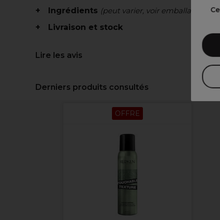
Ce
Ingrédients
(peut varier, voir emballage)
Livraison et stock
Lire les avis
Derniers produits consultés
OFFRE