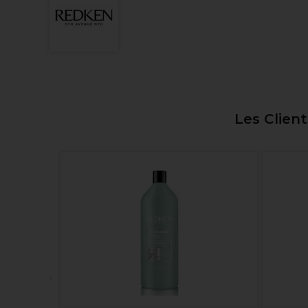
Les Clien
 400ml