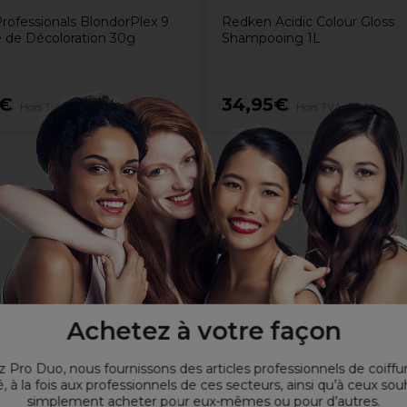
Professionals BlondorPlex 9
Redken Acidic Colour Gloss
 de Décoloration 30g
Shampooing 1L
7€
34,95€
Hors TVA
Hors TVA
ine.
Achetez à votre façon
 Pro Duo, nous fournissons des articles professionnels de coiffu
, à la fois aux professionnels de ces secteurs, ainsi qu’à ceux sou
simplement acheter pour eux-mêmes ou pour d’autres.