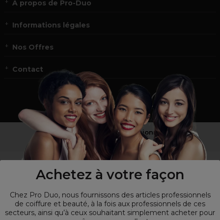
À propos de Pro-Duo
Informations légales
Nos Offres
Contact
Vous n’êtes pas un professionnel ?
Visitez notre site pour
les particuliers
!
Achetez à votre façon
Chez Pro Duo, nous fournissons des articles professionnels
de coiffure et beauté, à la fois aux professionnels de ces
secteurs, ainsi qu’à ceux souhaitant simplement acheter pour