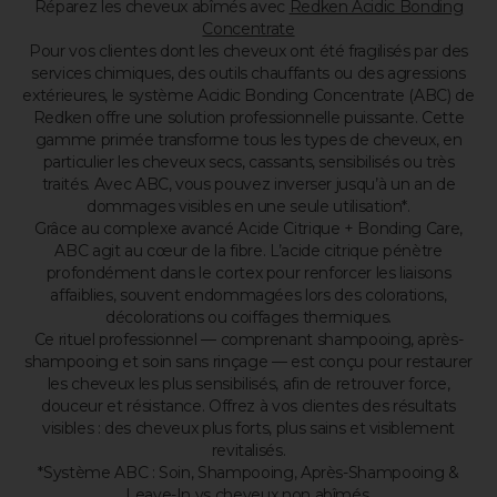
Réparez les cheveux abîmés avec
Redken Acidic Bonding
Concentrate
Pour vos clientes dont les cheveux ont été fragilisés par des
services chimiques, des outils chauffants ou des agressions
extérieures, le système Acidic Bonding Concentrate (ABC) de
Redken offre une solution professionnelle puissante. Cette
gamme primée transforme tous les types de cheveux, en
particulier les cheveux secs, cassants, sensibilisés ou très
traités. Avec ABC, vous pouvez inverser jusqu’à un an de
dommages visibles en une seule utilisation*.
Grâce au complexe avancé Acide Citrique + Bonding Care,
ABC agit au cœur de la fibre. L’acide citrique pénètre
profondément dans le cortex pour renforcer les liaisons
affaiblies, souvent endommagées lors des colorations,
décolorations ou coiffages thermiques.
Ce rituel professionnel — comprenant shampooing, après-
shampooing et soin sans rinçage — est conçu pour restaurer
les cheveux les plus sensibilisés, afin de retrouver force,
douceur et résistance. Offrez à vos clientes des résultats
visibles : des cheveux plus forts, plus sains et visiblement
revitalisés.
*Système ABC : Soin, Shampooing, Après-Shampooing &
Leave-In vs cheveux non abîmés.