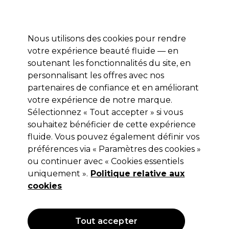
Profitez de 10 % de remise* sur votre première commande pro duo. Avec le code:
PRO10
Nous utilisons des cookies pour rendre
Se connecter
votre expérience beauté fluide — en
soutenant les fonctionnalités du site, en
Marques
Bons plans
Coiffure
Electro et Matériel
Equipem
personnalisant les offres avec nos
partenaires de confiance et en améliorant
votre expérience de notre marque.
Pourquoi choisir Redken
Marques
Redken
Sélectionnez « Tout accepter » si vous
souhaitez bénéficier de cette expérience
fluide. Vous pouvez également définir vos
préférences via « Paramètres des cookies »
ou continuer avec « Cookies essentiels
uniquement ».
Politique relative aux
cookies
Pourquoi choisir Redken
Tout accepter