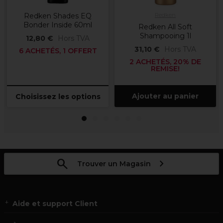
Redken Shades EQ
Redken
Bonder Inside 60ml
Redken All Soft
Shampooing 1l
12,80 €
Hors TVA
31,10 €
Hors TVA
6 ACHETÉS, 1 OFFERT
2 ACHETÉS, 20% DE
REMISE!
Ajouter au panier
Choisissez les options
1
2
3
4
5
6
Trouver un Magasin
Aide et support Client