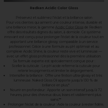
Redken Acidic Color Gloss
Préservez et sublimez l’éclat et la brillance salon
Pour vos clientes qui aiment une couleur intense, durable et
une brillance miroir, la gamme
Acidic Color Gloss
de Redken
offre des résultats dignes du salon, à domicile. Ce système
innovant est conçu pour prolonger l’éclat de la couleur tout en
apportant une brillance glossy comparable à un service
professionnel. Grâce à une formule au pH optimisé et au
complexe Acidic Shine, la couleur reste vive et lumineuse —
avec un effet gloss professionnel dès la première utilisation.
Sa formule experte est spécialement conçue pour :
Sceller la cuticule : Le pH acide referme la cuticule pour
retenir les pigments et limiter le dégorgement.
Intensifier la brillance : Offre une finition ultra-glossy et très
lumineuse. Naked Gloss Oil apporte jusqu’à 130 % de
brillance en plus.*
Nourrir en profondeur : Apporte un soin intensif jusqu’à 72
heures, pour des cheveux doux, lisses et visiblement plus
sains.**
Prolonger l’éclat de la couleur : Aide la couleur à rester fidèle,