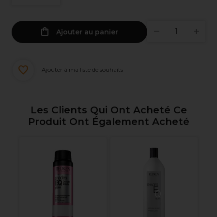
Ajouter au panier
Ajouter à ma liste de souhaits
Les Clients Qui Ont Acheté Ce
Produit Ont Également Acheté
F
Pi
de
pc