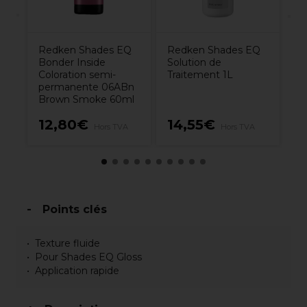
Redken Shades EQ
Redken Shades EQ
Bonder Inside
Solution de
Coloration semi-
Traitement 1L
permanente 06ABn
Brown Smoke 60ml
12,80€
14,55€
1
Hors TVA
Hors TVA
Points clés
Texture fluide
Pour Shades EQ Gloss
Application rapide