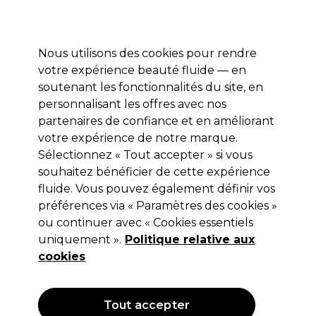
Profitez de 10 % de remise* sur votre première commande pro duo. Avec le code:
PRO10
Nous utilisons des cookies pour rendre
Se connecter
votre expérience beauté fluide — en
soutenant les fonctionnalités du site, en
Marques
Bons plans
Coiffure
Electro et Matériel
Equipem
personnalisant les offres avec nos
Livraison et délais
partenaires de confiance et en améliorant
lire la suite
votre expérience de notre marque.
Sélectionnez « Tout accepter » si vous
Redken
souhaitez bénéficier de cette expérience
Redken Shades EQ Gloss To Cream
fluide. Vous pouvez également définir vos
préférences via « Paramètres des cookies »
Developer 1L
ou continuer avec « Cookies essentiels
(
0
)
uniquement ».
Politique relative aux
14,55 €
cookies
Hors TVA
(TARIF PROFESSIONNEL)
(
17,46 €
TVA incluse)
| 1.46 € pour 100ml
Tout accepter