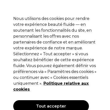
Profitez de 10 % de remise* sur votre première commande pro duo. Avec le code:
PRO10
Nous utilisons des cookies pour rendre
Se connecter
votre expérience beauté fluide — en
soutenant les fonctionnalités du site, en
Marques
Bons plans
Coiffure
Electro et Matériel
Equipem
personnalisant les offres avec nos
Livraison et délais
partenaires de confiance et en améliorant
lire la suite
votre expérience de notre marque.
Sélectionnez « Tout accepter » si vous
Redken
souhaitez bénéficier de cette expérience
Redken Styling Hydrating Curl Cream
fluide. Vous pouvez également définir vos
préférences via « Paramètres des cookies »
250ml
ou continuer avec « Cookies essentiels
(
2
)
uniquement ».
Politique relative aux
20,50 €
cookies
Hors TVA
(TARIF PROFESSIONNEL)
(
24,60 €
TVA incluse)
| 8.20 € pour 100ml
Tout accepter
OFFRE