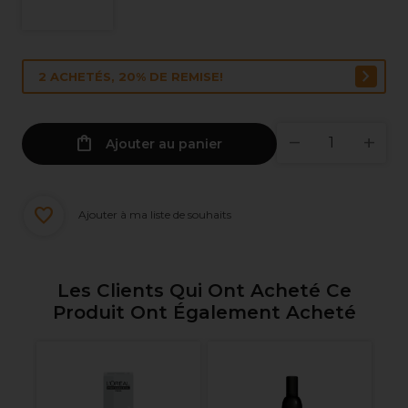
2 ACHETÉS, 20% DE REMISE!
Ajouter au panier
Ajouter à ma liste de souhaits
Les Clients Qui Ont Acheté Ce
Produit Ont Également Acheté
nel
R