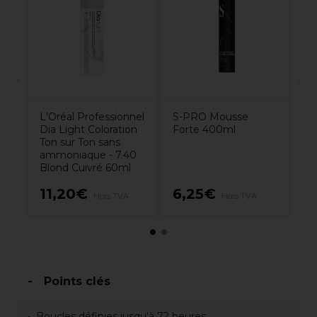
n
Bo
Co
p
B
L'Oréal Professionnel
S-PRO Mousse
Dia Light Coloration
Forte 400ml
Ton sur Ton sans
ammoniaque - 7.40
Blond Cuivré 60ml
11,20€
6,25€
1
A
Hors TVA
Hors TVA
Points clés
Boucles définies jusqu'à 72 heures