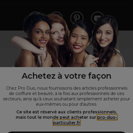
Vous n’êtes pas un professionnel ?
Visitez notre site pour
les particuliers
!
Achetez à votre façon
Chez Pro Duo, nous fournissons des articles professionnels
de coiffure et beauté, à la fois aux professionnels de ces
secteurs, ainsi qu’à ceux souhaitant simplement acheter pour
eux-mêmes ou pour d’autres.
© Tous droits réservés © Pro-Duo
2026
Ce site est réservé aux clients professionnels,
mais tout le monde peut acheter sur
pro-duo-
Spécialiste de la coiffure et de la beauté, nous vous proposons une
particulier.fr
large sélection de produits professionnels pour la coiffure et
l'esthétique autour d'un choix de grandes marques qui font de Pro-