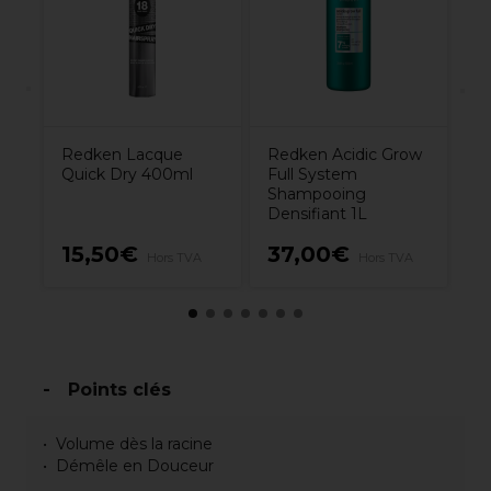
Redken Lacque
Redken Acidic Grow
Quick Dry 400ml
Full System
Shampooing
Densifiant 1L
15,50€
37,00€
1
Hors TVA
Hors TVA
Points clés
Volume dès la racine
Démêle en Douceur