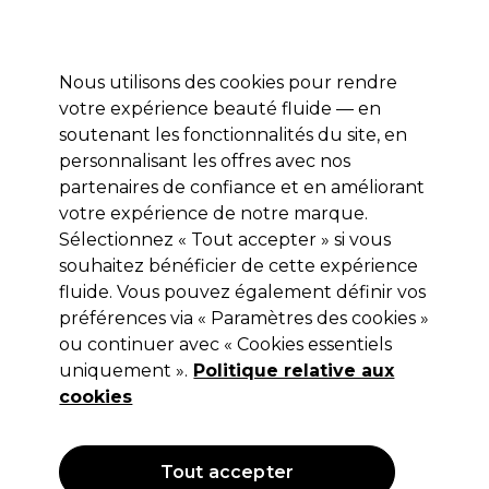
Profitez de 10 % de remise* sur votre première commande pro duo. Avec le code:
PRO10
Nous utilisons des cookies pour rendre
Se connecter
votre expérience beauté fluide — en
soutenant les fonctionnalités du site, en
Marques
Bons plans
Coiffure
Electro et Matériel
Equipem
personnalisant les offres avec nos
Livraison et délais
partenaires de confiance et en améliorant
lire la suite
votre expérience de notre marque.
Sélectionnez « Tout accepter » si vous
Redken
souhaitez bénéficier de cette expérience
Redken Volume Injection
fluide. Vous pouvez également définir vos
préférences via « Paramètres des cookies »
Shampooing 300ml
ou continuer avec « Cookies essentiels
(
2
)
uniquement ».
Politique relative aux
14,20 €
cookies
Hors TVA
(TARIF PROFESSIONNEL)
(
17,04 €
TVA incluse)
| 4.73 € pour 100ml
Tout accepter