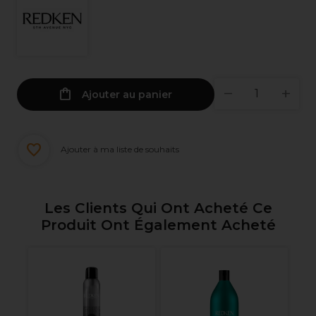
Ajouter au panier
Ajouter à ma liste de souhaits
Les Clients Qui Ont Acheté Ce
Produit Ont Également Acheté
ue
R
r
In
S