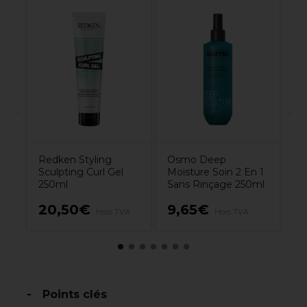
nel
Un
n
7
de
Redken Styling
Osmo Deep
Sculpting Curl Gel
Moisture Soin 2 En 1
250ml
Sans Rinçage 250ml
20,50€
9,65€
1
A
Hors TVA
Hors TVA
Points clés