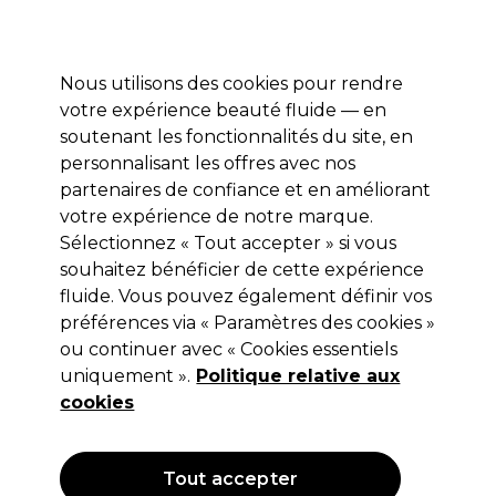
Profitez de 10 % de remise* sur votre première commande pro duo. Avec le code:
PRO10
Nous utilisons des cookies pour rendre
Se connecter
votre expérience beauté fluide — en
soutenant les fonctionnalités du site, en
Marques
Bons plans
Coiffure
Electro et Matériel
Equipem
personnalisant les offres avec nos
Livraison et délais
partenaires de confiance et en améliorant
lire la suite
votre expérience de notre marque.
Sélectionnez « Tout accepter » si vous
Redken
souhaitez bénéficier de cette expérience
Redken Frizz Dismiss Rebel Tame
fluide. Vous pouvez également définir vos
préférences via « Paramètres des cookies »
250ml
ou continuer avec « Cookies essentiels
(
0
)
uniquement ».
Politique relative aux
18,30 €
cookies
Hors TVA
(TARIF PROFESSIONNEL)
(
21,96 €
TVA incluse)
| 7.32 € pour 100ml
Tout accepter
OFFRE