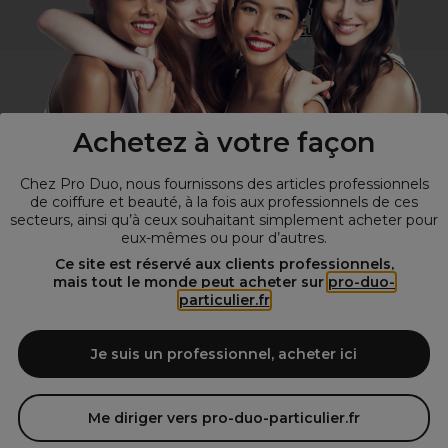
Vous n’êtes pas un professionnel ?
Visitez notre site pour
les particuliers
!
Achetez à votre façon
Chez Pro Duo, nous fournissons des articles professionnels
de coiffure et beauté, à la fois aux professionnels de ces
secteurs, ainsi qu’à ceux souhaitant simplement acheter pour
eux-mêmes ou pour d’autres.
© Tous droits réservés © Pro-Duo
2026
Ce site est réservé aux clients professionnels,
mais tout le monde peut acheter sur
pro-duo-
Spécialiste de la coiffure et de la beauté, nous vous proposons une
particulier.fr
large sélection de produits professionnels pour la coiffure et
l'esthétique autour d'un choix de grandes marques qui font de Pro-
Duo le fournisseur incontournable des salons de coiffure et instituts
Je suis un professionnel, acheter ici
de beauté! Notre gamme de produits s’adresse également à tous ceux
qui sont à la recherche de produits et d'accessoires de coiffure et de
matériel esthétique de qualité.
Me diriger vers pro-duo-particulier.fr