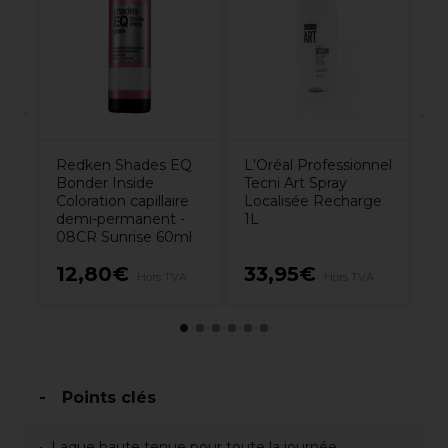
r
Ra
P
7.
Redken Shades EQ
L'Oréal Professionnel
Bonder Inside
Tecni Art Spray
Coloration capillaire
Localisée Recharge
demi-permanent -
1L
08CR Sunrise 60ml
12,80€
33,95€
7
Hors TVA
Hors TVA
Points clés
Laque haute tenue pour toute la journée