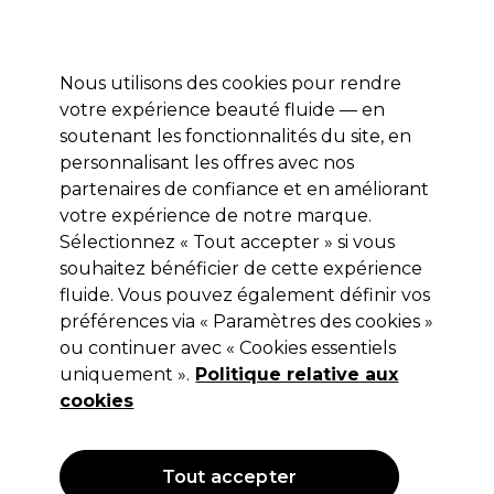
Profitez de 10 % de remise* sur votre première commande pro duo. Avec le code:
PRO10
Nous utilisons des cookies pour rendre
Se connecter
votre expérience beauté fluide — en
soutenant les fonctionnalités du site, en
Marques
Bons plans
Coiffure
Electro et Matériel
Equipem
personnalisant les offres avec nos
Livraison et délais
partenaires de confiance et en améliorant
lire la suite
votre expérience de notre marque.
Sélectionnez « Tout accepter » si vous
Redken
souhaitez bénéficier de cette expérience
Redken Lacque Tenue Extrême
fluide. Vous pouvez également définir vos
préférences via « Paramètres des cookies »
Volumineuse 300ml
ou continuer avec « Cookies essentiels
(
1
)
uniquement ».
Politique relative aux
15,50 €
cookies
Hors TVA
(TARIF PROFESSIONNEL)
(
18,60 €
TVA incluse)
| 5.17 € pour 100ml
Tout accepter
OFFRE