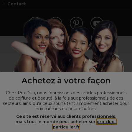
Contact
Vous n’êtes pas un professionnel ?
Visitez notre site pour
les particuliers
!
Achetez à votre façon
Chez Pro Duo, nous fournissons des articles professionnels
de coiffure et beauté, à la fois aux professionnels de ces
secteurs, ainsi qu’à ceux souhaitant simplement acheter pour
eux-mêmes ou pour d’autres.
© Tous droits réservés © Pro-Duo
2026
Ce site est réservé aux clients professionnels,
mais tout le monde peut acheter sur
pro-duo-
Spécialiste de la coiffure et de la beauté, nous vous proposons une
particulier.fr
large sélection de produits professionnels pour la coiffure et