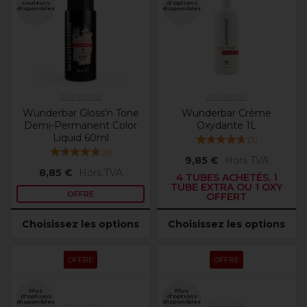
couleurs
d'options
disponibles
disponibles
Wunderbar
Wunderbar
Wunderbar Gloss'n Tone
Wunderbar Crème
Demi-Permanent Color
Oxydante 1L
Liquid 60ml
(
3
)
(
6
)
9,85 €
Hors TVA
8,85 €
Hors TVA
4 TUBES ACHETÉS, 1
TUBE EXTRA OU 1 OXY
OFFRE
OFFERT
Choisissez les options
Choisissez les options
OFFRE
OFFRE
Plus
Plus
d'options
d'options
disponibles
disponibles