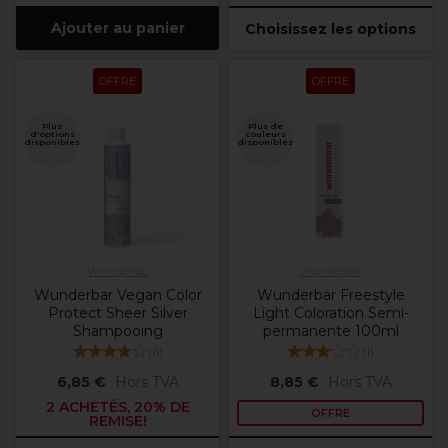
Ajouter au panier
Choisissez les options
OFFRE
OFFRE
Plus
Plus de
d'options
couleurs
disponibles
disponibles
Wunderbar
Wunderbar
Wunderbar Vegan Color
Wunderbar Freestyle
Protect Sheer Silver
Light Coloration Semi-
Shampooing
permanente 100ml
(
6
)
(
1
)
6,85 €
Hors TVA
8,85 €
Hors TVA
2 ACHETÉS, 20% DE
OFFRE
REMISE!