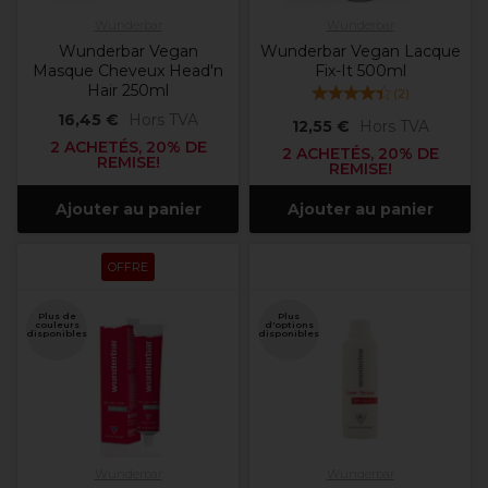
Wunderbar
Wunderbar
Wunderbar Vegan
Wunderbar Vegan Lacque
Masque Cheveux Head'n
Fix-It 500ml
Hair 250ml
(
2
)
16,45 €
Hors TVA
12,55 €
Hors TVA
2 ACHETÉS, 20% DE
2 ACHETÉS, 20% DE
REMISE!
REMISE!
Ajouter au panier
Ajouter au panier
OFFRE
Plus de
Plus
couleurs
d'options
disponibles
disponibles
Wunderbar
Wunderbar