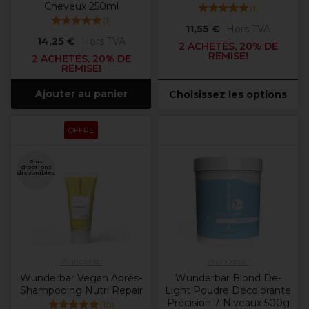
Cheveux 250ml
(
1
)
(
1
)
11,55 €
Hors TVA
14,25 €
Hors TVA
2 ACHETÉS, 20% DE
REMISE!
2 ACHETÉS, 20% DE
REMISE!
Ajouter au panier
Choisissez les options
OFFRE
Plus
d'options
disponibles
Wunderbar
Wunderbar
Wunderbar Vegan Après-
Wunderbar Blond De-
Shampooing Nutri Repair
Light Poudre Décolorante
Précision 7 Niveaux 500g
(
10
)