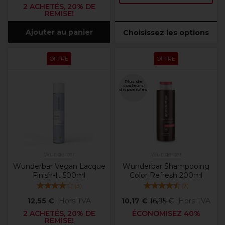
2 ACHETÉS, 20% DE
REMISE!
Ajouter au panier
Choisissez les options
OFFRE
OFFRE
Plus de
couleurs
disponibles
Wunderbar
Wunderbar
Wunderbar Vegan Lacque
Wunderbar Shampooing
Finish-It 500ml
Color Refresh 200ml
(
3
)
(
7
)
12,55 €
Hors TVA
10,17 €
16,95 €
Hors TVA
2 ACHETÉS, 20% DE
ÉCONOMISEZ 40%
REMISE!