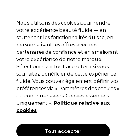
Profitez de 10 % de remise* sur votre première commande pro duo. Avec le code:
PRO10
Nous utilisons des cookies pour rendre
Se connecter
votre expérience beauté fluide — en
soutenant les fonctionnalités du site, en
Marques
Bons plans
Coiffure
Electro et Matériel
Equipem
personnalisant les offres avec nos
partenaires de confiance et en améliorant
votre expérience de notre marque.
Wunderbar
Marques
Sélectionnez « Tout accepter » si vous
souhaitez bénéficier de cette expérience
Wunderbar
fluide. Vous pouvez également définir vos
préférences via « Paramètres des cookies »
ou continuer avec « Cookies essentiels
Les produits de coloration et de soins capillaires végétaux
de Wunderbar vous permettent de créer une multitude de
uniquement ».
Politique relative aux
nuances pour les cheveux de vos clients. La gamme de
Lire la suite
cookies
coloration Wunderbar utilise la technologie Triple Colour™
pour des résultats exceptionnels et des cheveux
visiblement plus beaux. Découvrez également les poudres
décolorantes, les neutralisants et les crèmes oxydantes de
Tout accepter
la gamme. Les cinq lignes de soins vegan de Wunderbar