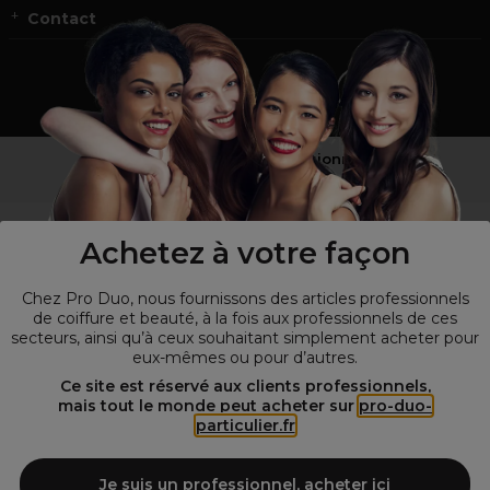
Contact
Vous n’êtes pas un professionnel ?
Visitez notre site pour
les particuliers
!
Achetez à votre façon
Chez Pro Duo, nous fournissons des articles professionnels
de coiffure et beauté, à la fois aux professionnels de ces
secteurs, ainsi qu’à ceux souhaitant simplement acheter pour
eux-mêmes ou pour d’autres.
Ce site est réservé aux clients professionnels,
mais tout le monde peut acheter sur
pro-duo-
particulier.fr
© Tous droits réservés © Pro-Duo
2026
Spécialiste de la coiffure et de la beauté, nous vous proposons une
large sélection de produits professionnels pour la coiffure et
Je suis un professionnel, acheter ici