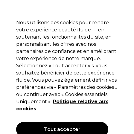
Profitez de 10 % de remise* sur votre première commande pro duo. Avec le code:
PRO10
Nous utilisons des cookies pour rendre
Se connecter
votre expérience beauté fluide — en
soutenant les fonctionnalités du site, en
Marques
Bons plans
Coiffure
Electro et Matériel
Equipem
personnalisant les offres avec nos
Livraison et délais
partenaires de confiance et en améliorant
lire la suite
votre expérience de notre marque.
Sélectionnez « Tout accepter » si vous
Wunderbar
souhaitez bénéficier de cette expérience
Wunderbar Nuancier coloration
fluide. Vous pouvez également définir vos
préférences via « Paramètres des cookies »
Freestyle Color
ou continuer avec « Cookies essentiels
(
0
)
uniquement ».
Politique relative aux
11,75 €
cookies
Hors TVA
(TARIF PROFESSIONNEL)
(
14,10 €
TVA incluse)
Tout accepter