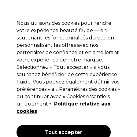
Profitez de 10 % de remise* sur votre première commande pro duo. Avec le code:
PRO10
Nous utilisons des cookies pour rendre
Se connecter
votre expérience beauté fluide — en
soutenant les fonctionnalités du site, en
Marques
Bons plans
Coiffure
Electro et Matériel
Equipem
personnalisant les offres avec nos
Livraison et délais
partenaires de confiance et en améliorant
lire la suite
votre expérience de notre marque.
Sélectionnez « Tout accepter » si vous
Wunderbar
souhaitez bénéficier de cette expérience
Wunderbar Coloration Crème 60 ml
fluide. Vous pouvez également définir vos
préférences via « Paramètres des cookies »
(
67
)
ou continuer avec « Cookies essentiels
9,15 €
uniquement ».
Hors TVA
(TARIF PROFESSIONNEL)
Politique relative aux
(
10,98 €
TVA incluse)
| 15.25 € pour 100ml
cookies
OFFRE
Tout accepter