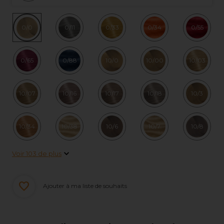
0/0
0/11
0/33
0/34
0/55
0/65
0/88
10/0
10/00
10/03
10/07
10/16
10/17
10/18
10/3
10/34
10/38
10/6
10/7
10/8
Voir 103 de plus
Ajouter à ma liste de souhaits