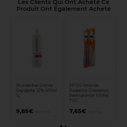
Les Clients Qui Ont Acheté Ce
Produit Ont Également Acheté
L'
Di
To
a
Bl
Wunderbar Crème
XP100 Intense
Oxydante 12%-40Vol
Radiance Coloration
1L
Permanente 100ml
7.0C
9,85€
7,65€
1
Hors TVA
Hors TVA