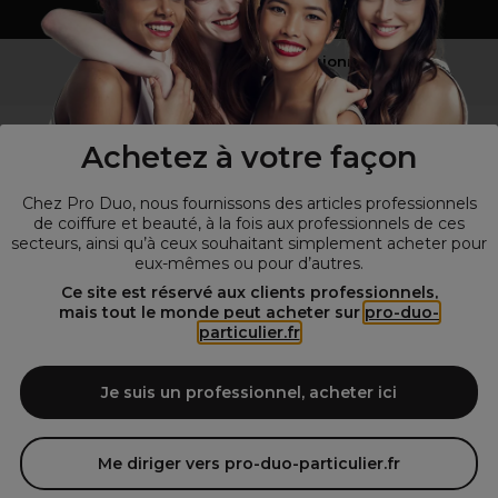
Vous n’êtes pas un professionnel ?
Visitez notre site pour
les particuliers
!
Achetez à votre façon
Chez Pro Duo, nous fournissons des articles professionnels
de coiffure et beauté, à la fois aux professionnels de ces
secteurs, ainsi qu’à ceux souhaitant simplement acheter pour
eux-mêmes ou pour d’autres.
Ce site est réservé aux clients professionnels,
mais tout le monde peut acheter sur
pro-duo-
particulier.fr
© Tous droits réservés © Pro-Duo
2026
Spécialiste de la coiffure et de la beauté, nous vous proposons une
large sélection de produits professionnels pour la coiffure et
Je suis un professionnel, acheter ici
l'esthétique autour d'un choix de grandes marques qui font de Pro-
Duo le fournisseur incontournable des salons de coiffure et instituts
de beauté! Notre gamme de produits s’adresse également à tous ceux
Me diriger vers pro-duo-particulier.fr
qui sont à la recherche de produits et d'accessoires de coiffure et de
matériel esthétique de qualité.