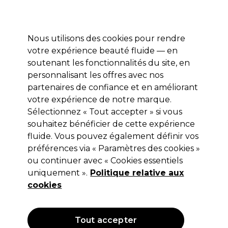
Profitez de 10 % de remise* sur votre première commande pro duo. Avec le code:
PRO10
Nous utilisons des cookies pour rendre
Se connecter
votre expérience beauté fluide — en
soutenant les fonctionnalités du site, en
Marques
Bons plans
Coiffure
Electro et Matériel
Equipem
personnalisant les offres avec nos
Livraison et délais
partenaires de confiance et en améliorant
lire la suite
votre expérience de notre marque.
Jump Your Hair
Marques
Sélectionnez « Tout accepter » si vous
souhaitez bénéficier de cette expérience
Jump Your Hair
fluide. Vous pouvez également définir vos
préférences via « Paramètres des cookies »
ou continuer avec « Cookies essentiels
La marque Jump Your Hair met des shampoings traitants et
uniquement ».
Politique relative aux
des soins de qualité à disposition des professionnels de la
cookies
coiffure. Renouvelez les produits de votre salon avec les
Lire la suite
soins réparateurs, le spray structurant, l'huile de traitement
et les shampoings Jump Your Hair, tous composés
Filters
d'ingrédients de qualité.
Tout accepter