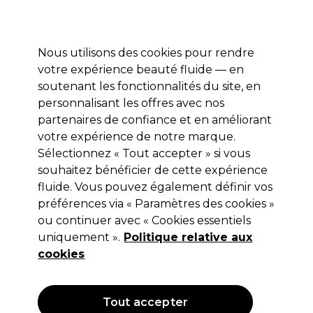
Profitez de 10 % de remise* sur votre première commande pro duo. Avec le code:
PRO10
Nous utilisons des cookies pour rendre
Se connecter
votre expérience beauté fluide — en
soutenant les fonctionnalités du site, en
Marques
Bons plans
Coiffure
Electro et Matériel
Equipem
personnalisant les offres avec nos
Livraison et délais
partenaires de confiance et en améliorant
lire la suite
votre expérience de notre marque.
WAHL
Marques
Sélectionnez « Tout accepter » si vous
souhaitez bénéficier de cette expérience
fluide. Vous pouvez également définir vos
préférences via « Paramètres des cookies »
Wahl
ou continuer avec « Cookies essentiels
uniquement ».
Politique relative aux
cookies
Créé par des professionnels, pour des professionnels —
Tout accepter
découvrez notre gamme de produits Wahl pour votre salon