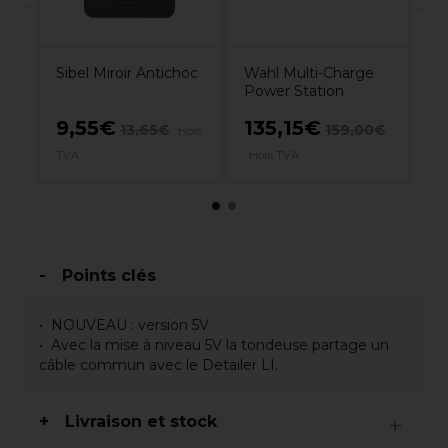
Sibel Miroir Antichoc
Wahl Multi-Charge
Power Station
9,55€
135,15€
13,65€
159,00€
rs
Hors
1
TVA
Hors TVA
Points clés
NOUVEAU : version 5V
Avec la mise à niveau 5V la tondeuse partage un
câble commun avec le Detailer LI.
Livraison et stock