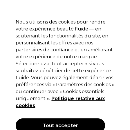
Profitez de 10 % de remise* sur votre première commande pro duo. Avec le code:
PRO10
Nous utilisons des cookies pour rendre
Se connecter
votre expérience beauté fluide — en
soutenant les fonctionnalités du site, en
Marques
Bons plans
Coiffure
Electro et Matériel
Equipem
personnalisant les offres avec nos
Livraison et délais
partenaires de confiance et en améliorant
lire la suite
votre expérience de notre marque.
Sélectionnez « Tout accepter » si vous
Wahl
souhaitez bénéficier de cette expérience
Wahl Chargeur de Tondeuse 5V avec
fluide. Vous pouvez également définir vos
préférences via « Paramètres des cookies »
Prise UE
ou continuer avec « Cookies essentiels
(
0
)
uniquement ».
Politique relative aux
24,50 €
cookies
Hors TVA
(TARIF PROFESSIONNEL)
(
29,40 €
TVA incluse)
Tout accepter