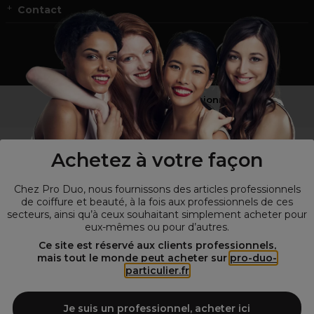
Contact
Vous n’êtes pas un professionnel ?
Visitez notre site pour
les particuliers
!
Achetez à votre façon
Chez Pro Duo, nous fournissons des articles professionnels
de coiffure et beauté, à la fois aux professionnels de ces
secteurs, ainsi qu’à ceux souhaitant simplement acheter pour
eux-mêmes ou pour d’autres.
Ce site est réservé aux clients professionnels,
mais tout le monde peut acheter sur
pro-duo-
particulier.fr
© Tous droits réservés © Pro-Duo
2026
Spécialiste de la coiffure et de la beauté, nous vous proposons une
large sélection de produits professionnels pour la coiffure et
Je suis un professionnel, acheter ici