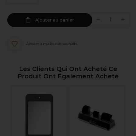
Ajouter au panier
Ajouter à ma liste de souhaits
Les Clients Qui Ont Acheté Ce
Produit Ont Également Acheté
L'
Ma
Co
pe
6