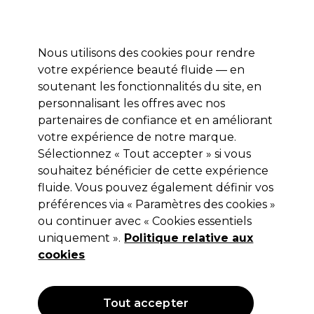
Profitez de 10 % de remise* sur votre première commande pro duo. Avec le code:
PRO10
Nous utilisons des cookies pour rendre
Se connecter
votre expérience beauté fluide — en
soutenant les fonctionnalités du site, en
Marques
Bons plans
Coiffure
Electro et Matériel
Equipem
personnalisant les offres avec nos
Livraison et délais
partenaires de confiance et en améliorant
lire la suite
votre expérience de notre marque.
Sélectionnez « Tout accepter » si vous
Wahl
souhaitez bénéficier de cette expérience
Wahl Tondeuse Beret Lithium Ion
fluide. Vous pouvez également définir vos
préférences via « Paramètres des cookies »
Noir
ou continuer avec « Cookies essentiels
(
4
)
uniquement ».
Politique relative aux
103,00 €
cookies
Hors TVA
(TARIF PROFESSIONNEL)
(
123,60 €
TVA incluse)
Tout accepter