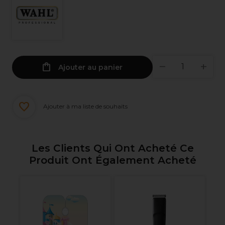
Ajouter au panier
Ajouter à ma liste de souhaits
Les Clients Qui Ont Acheté Ce
Produit Ont Également Acheté
Pr
Un