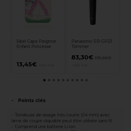
Sibel Cape Peignoir
Panasonic ER-GP23
Enfant Princesse
Trimmer
83,30€
119,00€
13,45€
8
Hors TVA
Hors TVA
Points clés
Tondeuse de rasage très courte (04 mm) avec
lame de coupe cliquable peut être utilisée sans fil
Comprend une batterie Li-ion