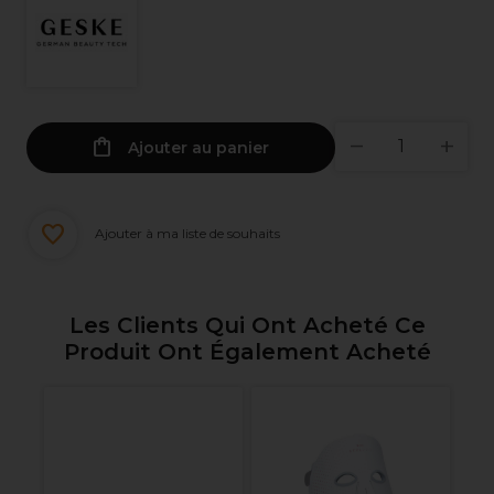
Ajouter au panier
Ajouter à ma liste de souhaits
Les Clients Qui Ont Acheté Ce
Produit Ont Également Acheté
XP
en
Ra
P