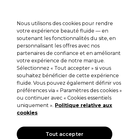
Profitez de 10 % de remise* sur votre première commande pro duo. Avec le code:
PRO10
Nous utilisons des cookies pour rendre
Se connecter
votre expérience beauté fluide — en
soutenant les fonctionnalités du site, en
Marques
Bons plans
Coiffure
Electro et Matériel
Equipem
personnalisant les offres avec nos
Livraison et délais
partenaires de confiance et en améliorant
lire la suite
votre expérience de notre marque.
Sélectionnez « Tout accepter » si vous
GESKE
souhaitez bénéficier de cette expérience
GESKE Rouleau de Visage à
fluide. Vous pouvez également définir vos
préférences via « Paramètres des cookies »
Microaiguilles | 9 en 1
ou continuer avec « Cookies essentiels
(
0
)
uniquement ».
Politique relative aux
35,00 €
cookies
Hors TVA
(TARIF PROFESSIONNEL)
(
42,00 €
TVA incluse)
| 50.00 € pour 100g
Tout accepter