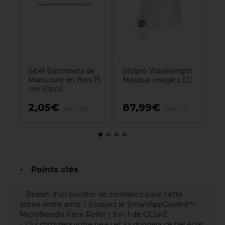
7.
Sibel Bâtonnets de
Stylpro Wavelength
Manucure en Bois 15
Masque visage LED
cm 10pcs
2,05€
87,99€
7
A
Hors TVA
Hors TVA
Points clés
Besoin d’un booster de confiance pour cette
soirée entre amis ? Essayez le SmartAppGuided™
MicroNeedle Face Roller | 9 in 1 de GESKE
Qui stimulera votre peau et lui donnera ce bel éclat