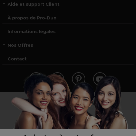
Aide et support Client
À propos de Pro-Duo
Informations légales
Nos Offres
Contact
Vous n’êtes pas un professionnel ?
Visitez notre site pour
les particuliers
!