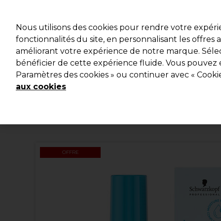
Profitez d
Nous utilisons des cookies pour rendre votre expér
fonctionnalités du site, en personnalisant les offres
améliorant votre expérience de notre marque. Sélec
Marques
Bons plans
Coiffure
Electro et Matériel
bénéficier de cette expérience fluide. Vous pouvez 
Paramètres des cookies » ou continuer avec « Cooki
Livraison et délais
lire la suite
aux cookies
OFFRE