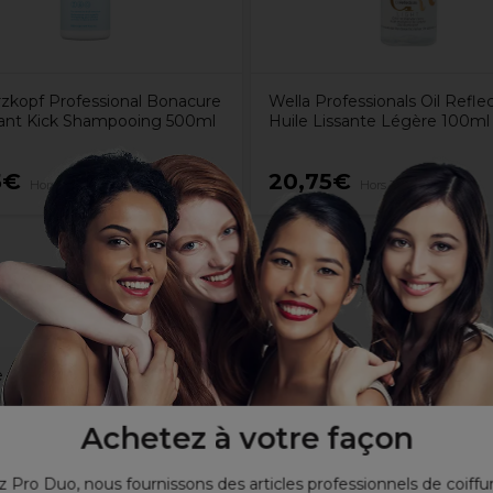
zkopf Professional Bonacure
Wella Professionals Oil Refle
ant Kick Shampooing 500ml
Huile Lissante Légère 100ml
5€
20,75€
Hors TVA
Hors TVA
bre capillaire pour cheveux normaux à secs et ondulés à bouclés. 
%.
Achetez à votre façon
 la brillance.
 un cheveu non traité
 Pro Duo, nous fournissons des articles professionnels de coiffu