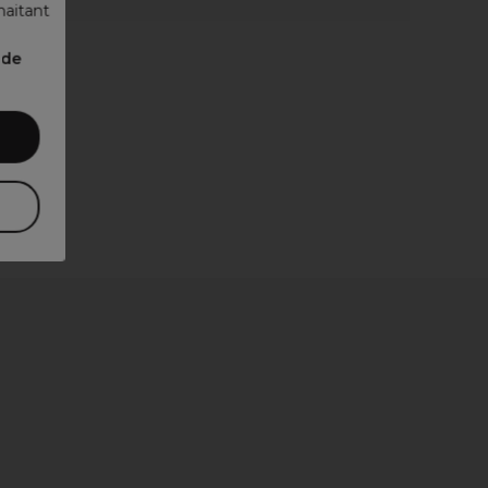
haitant
nde