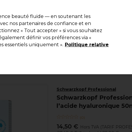
e 10 % de remise* sur votre première commande pro duo. Avec le c
ience beauté fluide — en soutenant les
 avec nos partenaires de confiance et en
Rechercher
tionnez « Tout accepter » si vous souhaitez
Equipement de salon
Beauté
Hommes
Inspirations
Les Pri
également définir vos préférences via «
es essentiels uniquement ».
Politique relative
Coiffure
Produits coiffants
Soins Lotions et Sérums
Schwarzkopf Professional
Schwarzkopf Profession
l’acide hyaluronique 50
(
0
)
14,50 €
Hors TVA
(TARIF PROFE