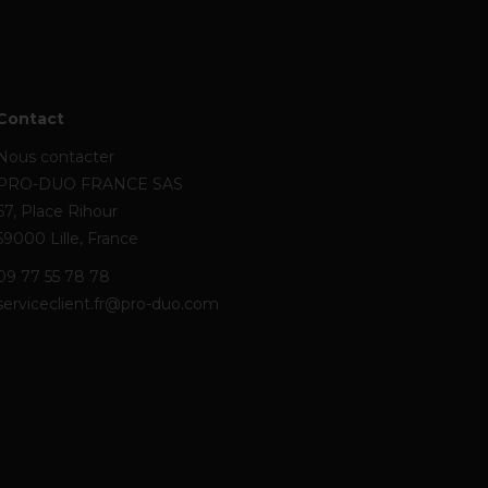
Contact
Nous contacter
PRO-DUO FRANCE SAS
67, Place Rihour
59000 Lille, France
09 77 55 78 78
serviceclient.fr@pro-duo.com