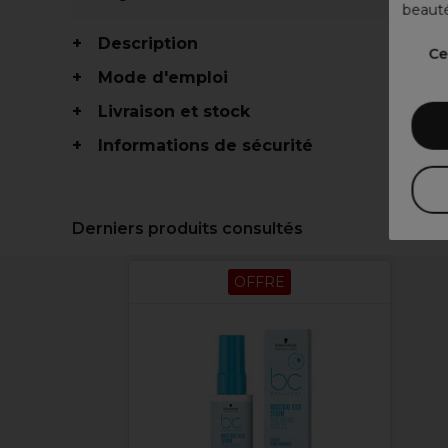
beauté
Description
Ce
Mode d'emploi
Livraison et stock
Informations de sécurité
Derniers produits consultés
OFFRE