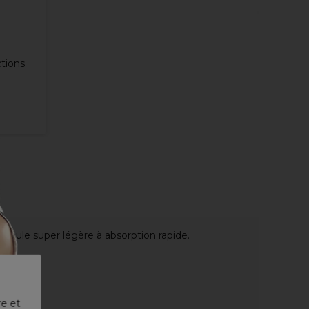
ctions
Formule super légère à absorption rapide.
re et