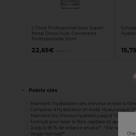
L'Oréal Professionnel Série Expert
Schwar
Metal Detox Huile Concentrée
Hydrat
Professionnelle 50ml
22,65€
15,7
Hors TVA
Points clés
Maintient l’hydratation des cheveux et lisse la fi
Complexe d’Hydratation et Acide Hyaluronique 2
Maintient les cheveux hydratés jusqu’à 72 heures.
Formulé pour lisser la fibre capillaire et apporter de
Jusqu’à 95 % de brillance en plus* - *Par rapport à
Chez
Vegan formula**