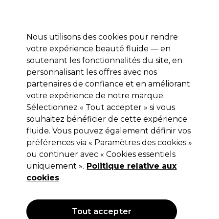
Profitez de 10 % de remise* sur votre première commande pro duo. Avec le code:
PRO10
Nous utilisons des cookies pour rendre
Se connecter
votre expérience beauté fluide — en
soutenant les fonctionnalités du site, en
Marques
Bons plans
Coiffure
Electro et Matériel
Equipem
personnalisant les offres avec nos
Livraison et délais
partenaires de confiance et en améliorant
lire la suite
votre expérience de notre marque.
Sélectionnez « Tout accepter » si vous
Schwarzkopf Professional
souhaitez bénéficier de cette expérience
Schwarzkopf Osis+ Upload 200ml
fluide. Vous pouvez également définir vos
préférences via « Paramètres des cookies »
(
0
)
ou continuer avec « Cookies essentiels
13,70 €
uniquement ».
Hors TVA
(TARIF PROFESSIONNEL)
Politique relative aux
(
16,44 €
TVA incluse)
| 6.85 € pour 100ml
cookies
OFFRE
Tout accepter