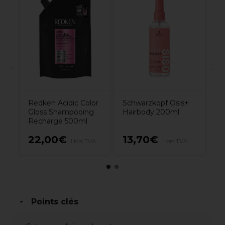
rt
Vi
co
m
el
6
Redken Acidic Color
Schwarzkopf Osis+
Gloss Shampooing
Hairbody 200ml
Recharge 500ml
22,00€
13,70€
8
A
Hors TVA
Hors TVA
Points clés