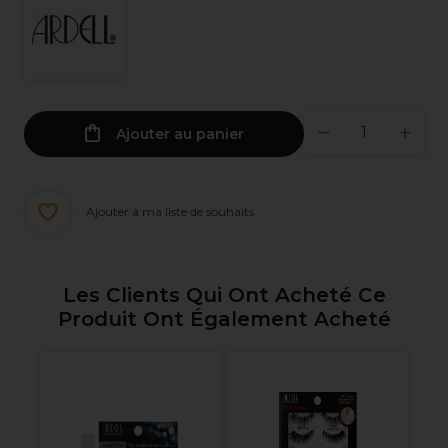
Ajouter au panier
Ajouter à ma liste de souhaits
Les Clients Qui Ont Acheté Ce
Produit Ont Également Acheté
Ar
In
Ex