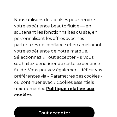
Profitez de 10 % de remise* sur votre première commande pro duo. Avec le code:
PRO10
Nous utilisons des cookies pour rendre
Se connecter
votre expérience beauté fluide — en
soutenant les fonctionnalités du site, en
Marques
Bons plans
Coiffure
Electro et Matériel
Equipem
personnalisant les offres avec nos
Livraison et délais
partenaires de confiance et en améliorant
lire la suite
votre expérience de notre marque.
Sélectionnez « Tout accepter » si vous
Ardell
souhaitez bénéficier de cette expérience
Ardell Extensions effet aérien avec
fluide. Vous pouvez également définir vos
préférences via « Paramètres des cookies »
plan de pose
ou continuer avec « Cookies essentiels
(
0
)
uniquement ».
Politique relative aux
14,99 €
cookies
Hors TVA
(TARIF PROFESSIONNEL)
(
17,99 €
TVA incluse)
Tout accepter