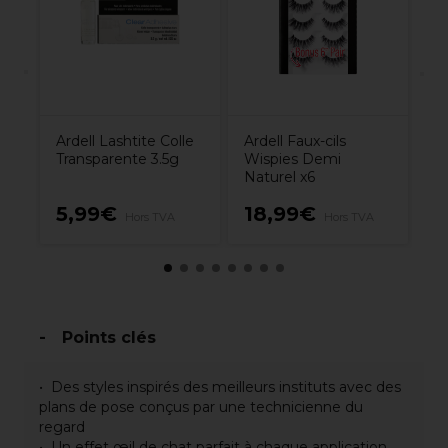
Ki
Ardell Lashtite Colle
Ardell Faux-cils
Transparente 3.5g
Wispies Demi
Naturel x6
5,99€
18,99€
1
Hors TVA
Hors TVA
Points clés
Des styles inspirés des meilleurs instituts avec des
plans de pose conçus par une technicienne du
regard
Un effet œil de chat parfait à chaque application