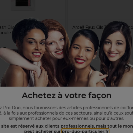
sh Cils Individuels Russian
Ardell Faux Cils Touffes Com
ouble Layer 8-12mm
5€
5,99€
Hors TVA
Hors TVA
Achetez à votre façon
 Pro Duo, nous fournissons des articles professionnels de coiffu
, à la fois aux professionnels de ces secteurs, ainsi qu’à ceux sou
simplement acheter pour eux-mêmes ou pour d’autres.
 site est réservé aux clients professionnels, mais tout le mo
peut acheter sur
pro-duo-particulier.fr