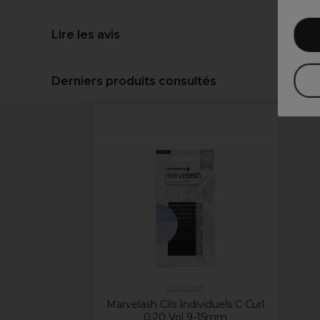
Lire les avis
Derniers produits consultés
Marvelash
Marvelash Cils Individuels C Curl
0.20 Vol 9-15mm