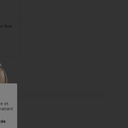
bo Noir
re et
haitant
nde