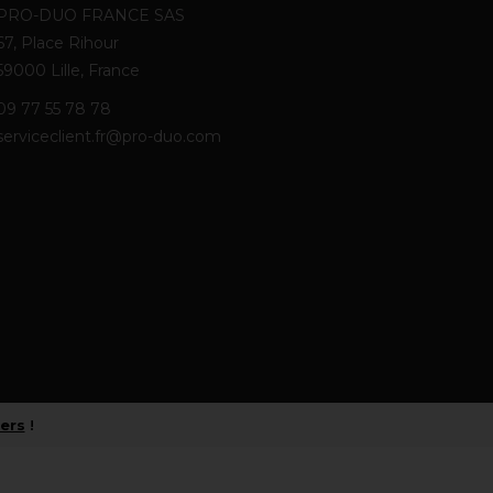
PRO-DUO FRANCE SAS
67, Place Rihour
59000 Lille, France
09 77 55 78 78
serviceclient.fr@pro-duo.com
iers
!