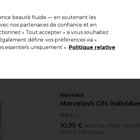
e 10 % de remise* sur votre première commande pro duo. Avec le c
ience beauté fluide — en soutenant les
 avec nos partenaires de confiance et en
Rechercher
tionnez « Tout accepter » si vous souhaitez
Equipement de salon
Beauté
Hommes
Inspirations
Les Pri
également définir vos préférences via «
es essentiels uniquement ».
Politique relative
Beauté
Cils et sourcils
Faux-cils
Marvelash
Marvelash Cils Individu
(
1
)
10,95 €
Hors TVA
(TARIF PROFE
(
13,14 €
TVA incluse)