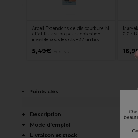
Ardell Extensions de cils courbure M
Marvela
effet faux vison pour application
0.07 D
invisible sous les cils – 32 unités
5,49€
16,9
Hors TVA
Points clés
Chez
Description
beauté
Mode d'emploi
Ce
Livraison et stock