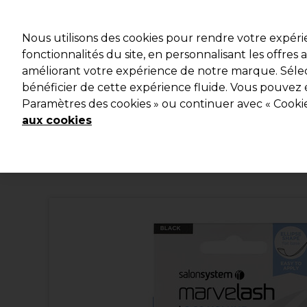
Profitez d
Nous utilisons des cookies pour rendre votre expér
fonctionnalités du site, en personnalisant les offres
améliorant votre expérience de notre marque. Sélec
Marques
Bons plans
Coiffure
Electro et Matériel
bénéficier de cette expérience fluide. Vous pouvez 
Paramètres des cookies » ou continuer avec « Cooki
Livraison et délais
lire la suite
aux cookies