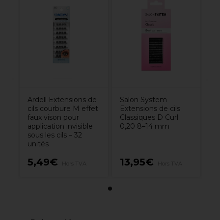
Ardell Extensions de
Salon System
cils courbure M effet
Extensions de cils
faux vison pour
Classiques D Curl
application invisible
0,20 8–14 mm
sous les cils – 32
unités
5,49€
13,95€
Hors TVA
Hors TVA