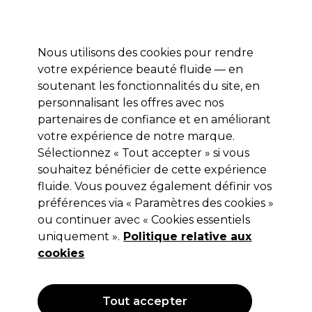
Profitez de 10 % de remise* sur votre première commande pro duo. Avec le code:
PRO10
Nous utilisons des cookies pour rendre
Se connecter
votre expérience beauté fluide — en
soutenant les fonctionnalités du site, en
Marques
Bons plans
Coiffure
Electro et Matériel
Equipem
personnalisant les offres avec nos
Livraison et délais
partenaires de confiance et en améliorant
lire la suite
votre expérience de notre marque.
Sélectionnez « Tout accepter » si vous
Ardell
souhaitez bénéficier de cette expérience
Ardell Extensions de cils courbure D
fluide. Vous pouvez également définir vos
préférences via « Paramètres des cookies »
effet faux vison pour application
ou continuer avec « Cookies essentiels
invisible sous les cils – 32 unités
uniquement ».
Politique relative aux
cookies
(
0
)
5,49 €
Hors TVA
(TARIF PROFESSIONNEL)
(
6,59 €
TVA incluse)
Tout accepter