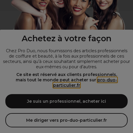
Visitez notre site pour
les particuliers
!
Achetez à votre façon
Chez Pro Duo, nous fournissons des articles professionnels
de coiffure et beauté, à la fois aux professionnels de ces
secteurs, ainsi qu’à ceux souhaitant simplement acheter pour
eux-mêmes ou pour d’autres.
© Tous droits réservés © Pro-Duo
2026
Ce site est réservé aux clients professionnels,
mais tout le monde peut acheter sur
pro-duo-
Spécialiste de la coiffure et de la beauté, nous vous proposons une
particulier.fr
large sélection de produits professionnels pour la coiffure et
l'esthétique autour d'un choix de grandes marques qui font de Pro-
Duo le fournisseur incontournable des salons de coiffure et instituts
Je suis un professionnel, acheter ici
de beauté! Notre gamme de produits s’adresse également à tous ceux
qui sont à la recherche de produits et d'accessoires de coiffure et de
matériel esthétique de qualité.
Me diriger vers pro-duo-particulier.fr