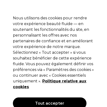
Profitez de 10 % de remise* sur votre première commande pro duo. Avec le code:
PRO10
Nous utilisons des cookies pour rendre
Se connecter
votre expérience beauté fluide — en
soutenant les fonctionnalités du site, en
Marques
Bons plans
Coiffure
Electro et Matériel
Equipem
personnalisant les offres avec nos
Livraison et délais
partenaires de confiance et en améliorant
lire la suite
votre expérience de notre marque.
Sélectionnez « Tout accepter » si vous
Jean Marin Make-Up
souhaitez bénéficier de cette expérience
Jean Marin Pinceau Sourcil Nr.5
fluide. Vous pouvez également définir vos
préférences via « Paramètres des cookies »
(
1
)
ou continuer avec « Cookies essentiels
12,15 €
uniquement ».
Hors TVA
(TARIF PROFESSIONNEL)
Politique relative aux
(
14,58 €
TVA incluse)
cookies
OFFRE
Tout accepter