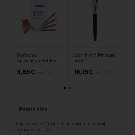
t
L'
Ma
Co
pe
6
Refectocil
Jean Marin Pinceau
Application Set Mini
blush
3,85€
16,15€
1
Hors TVA
Hors TVA
Points clés
Application maîtrisée de la poudre à sourcil
Forme biseautée