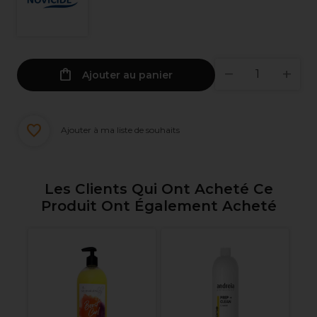
Ajouter au panier
Ajouter à ma liste de souhaits
Les Clients Qui Ont Acheté Ce
Produit Ont Également Acheté
Si
2
Cr