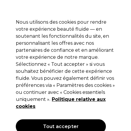
Profitez de 10 % de remise* sur votre première commande pro duo. Avec le code:
PRO10
Nous utilisons des cookies pour rendre
Se connecter
votre expérience beauté fluide — en
soutenant les fonctionnalités du site, en
Marques
Bons plans
Coiffure
Electro et Matériel
Equipem
personnalisant les offres avec nos
Livraison et délais
partenaires de confiance et en améliorant
lire la suite
votre expérience de notre marque.
Sélectionnez « Tout accepter » si vous
Novicide
souhaitez bénéficier de cette expérience
Novicide Blade Care Aerosolspray
fluide. Vous pouvez également définir vos
préférences via « Paramètres des cookies »
(
1
)
ou continuer avec « Cookies essentiels
10,69 €
uniquement ».
Hors TVA
(TARIF PROFESSIONNEL)
Politique relative aux
(
12,83 €
TVA incluse)
| 2.14 € pour 100ml
cookies
Tout accepter