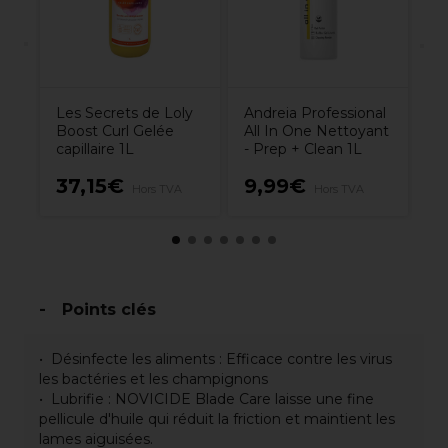
Les Secrets de Loly
Andreia Professional
Boost Curl Gelée
All In One Nettoyant
capillaire 1L
- Prep + Clean 1L
37,15€
9,99€
5
Hors TVA
Hors TVA
Points clés
Désinfecte les aliments : Efficace contre les virus
les bactéries et les champignons
Lubrifie : NOVICIDE Blade Care laisse une fine
pellicule d'huile qui réduit la friction et maintient les
lames aiguisées.