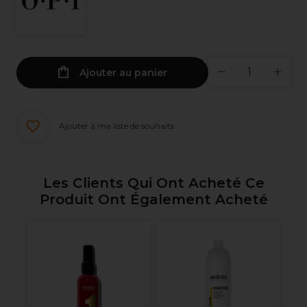
Ajouter au panier
Ajouter à ma liste de souhaits
Les Clients Qui Ont Acheté Ce
Produit Ont Également Acheté
al
Re
e
Co
S