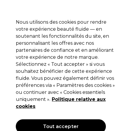
Profitez de 10 % de remise* sur votre première commande pro duo. Avec le code:
PRO10
Nous utilisons des cookies pour rendre
Se connecter
votre expérience beauté fluide — en
soutenant les fonctionnalités du site, en
Marques
Bons plans
Coiffure
Electro et Matériel
Equipem
personnalisant les offres avec nos
Livraison et délais
partenaires de confiance et en améliorant
lire la suite
votre expérience de notre marque.
Sélectionnez « Tout accepter » si vous
OPI
souhaitez bénéficier de cette expérience
OPI Expert Touch dissolvant 110ml
fluide. Vous pouvez également définir vos
préférences via « Paramètres des cookies »
(
1
)
ou continuer avec « Cookies essentiels
5,60 €
uniquement ».
Hors TVA
(TARIF PROFESSIONNEL)
Politique relative aux
(
6,72 €
TVA incluse)
| 5.09 € pour 100ml
cookies
Tout accepter