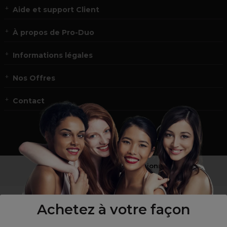
Aide et support Client
À propos de Pro-Duo
Informations légales
Nos Offres
Contact
Vous n’êtes pas un professionnel ?
Visitez notre site pour
les particuliers
!
Achetez à votre façon