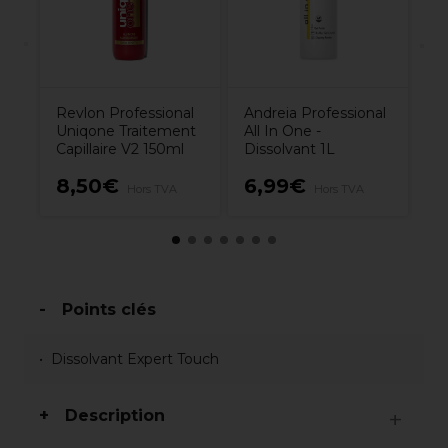
Revlon Professional
Andreia Professional
Uniqone Traitement
All In One -
Capillaire V2 150ml
Dissolvant 1L
8,50€
6,99€
3
Hors TVA
Hors TVA
Points clés
Dissolvant Expert Touch
Description