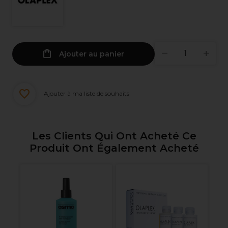
Ajouter au panier
Ajouter à ma liste de souhaits
Les Clients Qui Ont Acheté Ce
Produit Ont Également Acheté
Ol
Ha
V