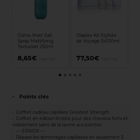
Osmo Matt Salt
Olaplex Kit Styliste
Spray Mattifying
de Voyage 3x100ml
Texturiser 250ml
8,65€
77,50€
1
Hors TVA
Hors TVA
Points clés
Coffret cadeau capillaire Greatest Strength
Coffret en édition limitée pour des cheveux forts et
visiblement sains de la racine aux pointes.
--- ERROR ---
Répare les dommages capillaires en seulement 3