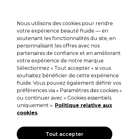
Profitez de 10 % de remise* sur votre première commande pro duo. Avec le code:
PRO10
Nous utilisons des cookies pour rendre
Se connecter
votre expérience beauté fluide — en
soutenant les fonctionnalités du site, en
Marques
Bons plans
Coiffure
Electro et Matériel
Equipem
personnalisant les offres avec nos
Livraison et délais
partenaires de confiance et en améliorant
lire la suite
votre expérience de notre marque.
Sélectionnez « Tout accepter » si vous
Olaplex
souhaitez bénéficier de cette expérience
Olaplex Greatest Strength Set
fluide. Vous pouvez également définir vos
préférences via « Paramètres des cookies »
(
0
)
ou continuer avec « Cookies essentiels
19,20 €
uniquement ».
Hors TVA
(TARIF PROFESSIONNEL)
Politique relative aux
(
23,04 €
TVA incluse)
cookies
Tout accepter