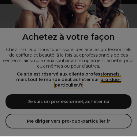
Vous n’êtes pas un professionnel ?
Visitez notre site pour
les particuliers
!
Achetez à votre façon
Chez Pro Duo, nous fournissons des articles professionnels
de coiffure et beauté, à la fois aux professionnels de ces
secteurs, ainsi qu’à ceux souhaitant simplement acheter pour
eux-mêmes ou pour d’autres.
Ce site est réservé aux clients professionnels,
mais tout le monde peut acheter sur
pro-duo-
particulier.fr
© Tous droits réservés © Pro-Duo
2026
Spécialiste de la coiffure et de la beauté, nous vous proposons une
large sélection de produits professionnels pour la coiffure et
Je suis un professionnel, acheter ici
l'esthétique autour d'un choix de grandes marques qui font de Pro-
Duo le fournisseur incontournable des salons de coiffure et instituts
de beauté! Notre gamme de produits s’adresse également à tous ceux
Me diriger vers pro-duo-particulier.fr
qui sont à la recherche de produits et d'accessoires de coiffure et de
matériel esthétique de qualité.