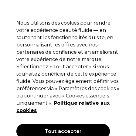
Profitez de 10 % de remise* sur votre première commande pro duo. Avec le code:
PRO10
Nous utilisons des cookies pour rendre
Se connecter
votre expérience beauté fluide — en
soutenant les fonctionnalités du site, en
Marques
Bons plans
Coiffure
Electro et Matériel
Equipem
personnalisant les offres avec nos
Livraison et délais
partenaires de confiance et en améliorant
lire la suite
votre expérience de notre marque.
Sélectionnez « Tout accepter » si vous
Jaguar
souhaitez bénéficier de cette expérience
Jaguar Ciseaux Basic Set THE STAGE
fluide. Vous pouvez également définir vos
préférences via « Paramètres des cookies »
IS YOURS Ergo 5.5
ou continuer avec « Cookies essentiels
(
0
)
uniquement ».
Politique relative aux
110,00 €
cookies
Hors TVA
(TARIF PROFESSIONNEL)
(
132,00 €
TVA incluse)
Tout accepter
OFFRE