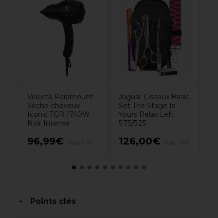
P
T
Velecta Paramount
Jaguar Ciseaux Basic
Sèche-cheveux
Set The Stage Is
Iconic TGR 1740W
Yours Relax Left
Noir Intense
5.75/5.25
8
5€
96,99€
126,00€
Hors TVA
Hors TVA
H
Points clés