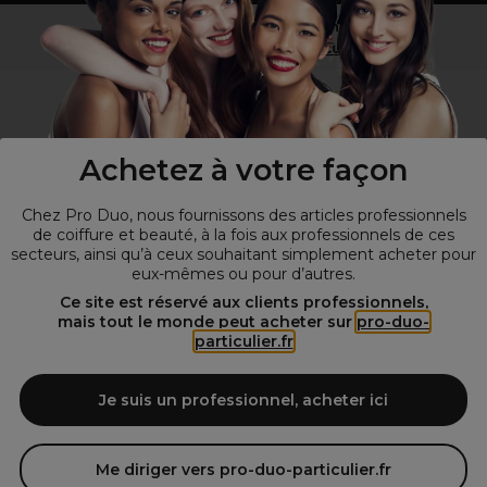
Vous n’êtes pas un professionnel ?
Visitez notre site pour
les particuliers
!
Achetez à votre façon
Chez Pro Duo, nous fournissons des articles professionnels
de coiffure et beauté, à la fois aux professionnels de ces
secteurs, ainsi qu’à ceux souhaitant simplement acheter pour
eux-mêmes ou pour d’autres.
© Tous droits réservés © Pro-Duo
2026
Ce site est réservé aux clients professionnels,
mais tout le monde peut acheter sur
pro-duo-
Spécialiste de la coiffure et de la beauté, nous vous proposons une
particulier.fr
large sélection de produits professionnels pour la coiffure et
l'esthétique autour d'un choix de grandes marques qui font de Pro-
Duo le fournisseur incontournable des salons de coiffure et instituts
Je suis un professionnel, acheter ici
de beauté! Notre gamme de produits s’adresse également à tous ceux
qui sont à la recherche de produits et d'accessoires de coiffure et de
matériel esthétique de qualité.
Me diriger vers pro-duo-particulier.fr