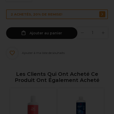
2 ACHETÉS, 20% DE REMISE!
Ajouter au panier
Ajouter à ma liste de souhaits
Les Clients Qui Ont Acheté Ce
Produit Ont Également Acheté
s
Vi
Co
In