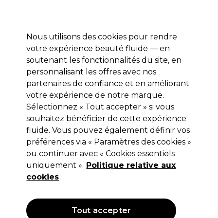
Profitez de 10 % de remise* sur votre première commande pro duo. Avec le code:
PRO10
Nous utilisons des cookies pour rendre
Se connecter
votre expérience beauté fluide — en
soutenant les fonctionnalités du site, en
Marques
Bons plans
Coiffure
Electro et Matériel
Equipem
personnalisant les offres avec nos
Livraison et délais
partenaires de confiance et en améliorant
lire la suite
votre expérience de notre marque.
Sélectionnez « Tout accepter » si vous
XP100
souhaitez bénéficier de cette expérience
XP100 Pompe 5L
fluide. Vous pouvez également définir vos
préférences via « Paramètres des cookies »
(
0
)
ou continuer avec « Cookies essentiels
5,25 €
uniquement ».
Hors TVA
(TARIF PROFESSIONNEL)
Politique relative aux
(
6,30 €
TVA incluse)
| 0.10 € pour 100ml
cookies
OFFRE
Tout accepter