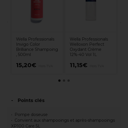
Wella Professionals
Wella Professionals
Invigo Color
Welloxon Perfect
Brilliance Shampoing
Oxydant Crème
, 500ml
12%-40 Vol 1L
15,20€
11,15€
8
Hors TVA
Hors TVA
Points clés
Pompe doseuse
Convient aux shampooings et après-shampooings
XP100 Care 5L