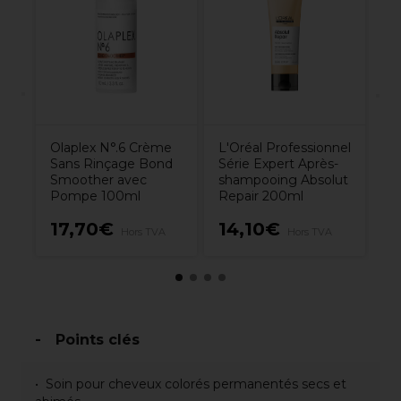
Ra
P
7.
Olaplex N°.6 Crème
L'Oréal Professionnel
Sans Rinçage Bond
Série Expert Après-
Smoother avec
shampooing Absolut
Pompe 100ml
Repair 200ml
17,70€
14,10€
7
A
Hors TVA
Hors TVA
Points clés
Soin pour cheveux colorés permanentés secs et