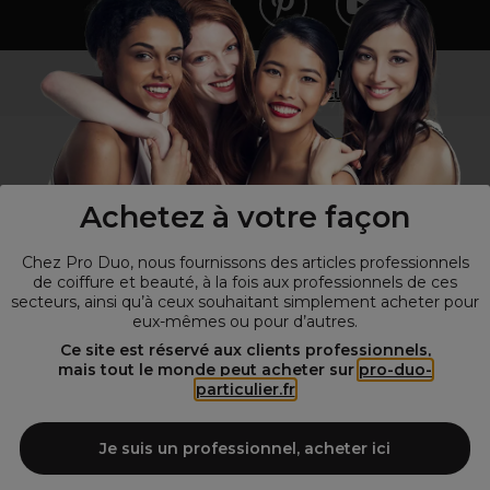
Vous n’êtes pas un professionnel ?
Visitez notre site pour
les particuliers
!
Achetez à votre façon
Chez Pro Duo, nous fournissons des articles professionnels
de coiffure et beauté, à la fois aux professionnels de ces
secteurs, ainsi qu’à ceux souhaitant simplement acheter pour
eux-mêmes ou pour d’autres.
© Tous droits réservés © Pro-Duo
2026
Ce site est réservé aux clients professionnels,
mais tout le monde peut acheter sur
pro-duo-
Spécialiste de la coiffure et de la beauté, nous vous proposons une
particulier.fr
large sélection de produits professionnels pour la coiffure et
l'esthétique autour d'un choix de grandes marques qui font de Pro-
Duo le fournisseur incontournable des salons de coiffure et instituts
Je suis un professionnel, acheter ici
de beauté! Notre gamme de produits s’adresse également à tous ceux
qui sont à la recherche de produits et d'accessoires de coiffure et de