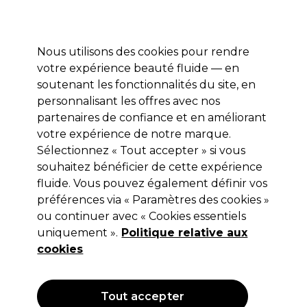
Profitez de 10 % de remise* sur votre première commande pro duo. Avec le code:
PRO10
Nous utilisons des cookies pour rendre
Se connecter
votre expérience beauté fluide — en
soutenant les fonctionnalités du site, en
Marques
Bons plans
Coiffure
Electro et Matériel
Equipem
personnalisant les offres avec nos
Livraison et délais
partenaires de confiance et en améliorant
lire la suite
votre expérience de notre marque.
Sélectionnez « Tout accepter » si vous
XP100
souhaitez bénéficier de cette expérience
XP100 Après-Shampooing Reparateur
fluide. Vous pouvez également définir vos
préférences via « Paramètres des cookies »
Danish Wonder 150ml
ou continuer avec « Cookies essentiels
(
0
)
uniquement ».
Politique relative aux
12,35 €
cookies
Hors TVA
(TARIF PROFESSIONNEL)
(
14,82 €
TVA incluse)
| 8.23 € pour 100ml
Tout accepter
OFFRE