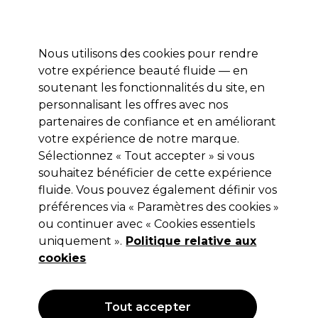
Profitez de 10 % de remise* sur votre première commande pro duo. Avec le code:
PRO10
Nous utilisons des cookies pour rendre
Se connecter
votre expérience beauté fluide — en
soutenant les fonctionnalités du site, en
Marques
Bons plans
Coiffure
Electro et Matériel
Equipem
personnalisant les offres avec nos
Livraison et délais
partenaires de confiance et en améliorant
lire la suite
votre expérience de notre marque.
Sélectionnez « Tout accepter » si vous
Wella Professionals
souhaitez bénéficier de cette expérience
Wella Professionals Color Fresh
fluide. Vous pouvez également définir vos
préférences via « Paramètres des cookies »
Create Coloration Temporaire 60ml
ou continuer avec « Cookies essentiels
(
0
)
uniquement ».
Politique relative aux
11,50 €
cookies
Hors TVA
(TARIF PROFESSIONNEL)
(
13,80 €
TVA incluse)
| 19.17 € pour 100ml
Tout accepter
OFFRE