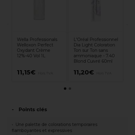
ch
é
ch
à
Wella Professionals
L'Oréal Professionnel
Welloxon Perfect
Dia Light Coloration
Oxydant Crème
Ton sur Ton sans
12%-40 Vol 1L
ammoniaque - 7.40
Blond Cuivré 60ml
11,15€
11,20€
2
Hors TVA
Hors TVA
Points clés
Une palette de colorations temporaires
flamboyantes et expressives