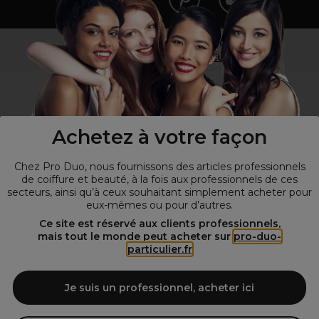
Vous n’êtes pas un professionnel ?
Visitez notre site pour
les particuliers
!
Achetez à votre façon
Chez Pro Duo, nous fournissons des articles professionnels
de coiffure et beauté, à la fois aux professionnels de ces
secteurs, ainsi qu’à ceux souhaitant simplement acheter pour
eux-mêmes ou pour d’autres.
© Tous droits réservés © Pro-Duo
2026
Ce site est réservé aux clients professionnels,
mais tout le monde peut acheter sur
pro-duo-
Spécialiste de la coiffure et de la beauté, nous vous proposons une
particulier.fr
large sélection de produits professionnels pour la coiffure et
l'esthétique autour d'un choix de grandes marques qui font de Pro-
Duo le fournisseur incontournable des salons de coiffure et instituts
Je suis un professionnel, acheter ici
de beauté! Notre gamme de produits s’adresse également à tous ceux
qui sont à la recherche de produits et d'accessoires de coiffure et de
matériel esthétique de qualité.