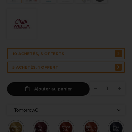
10 ACHETÉS, 3 OFFERTS
5 ACHETÉS, 1 OFFERT
Ajouter au panier
TomorrowC
Future
High
Hyper
Infinite
New
Yellow
Magenta
Coral
Orange
Blue