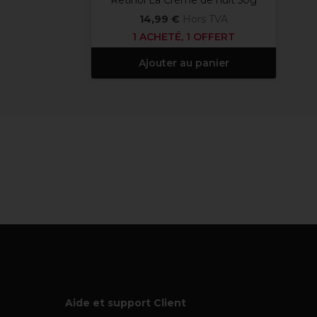
Retinol La Crème de nuit 50g
14,99 €
Hors TVA
1 ACHETÉ, 1 OFFERT
Ajouter au panier
Aide et support Client