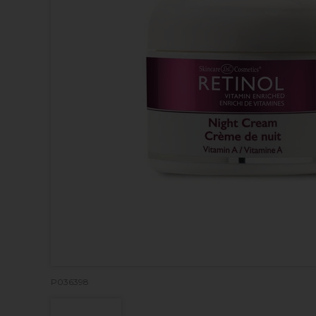
P036398