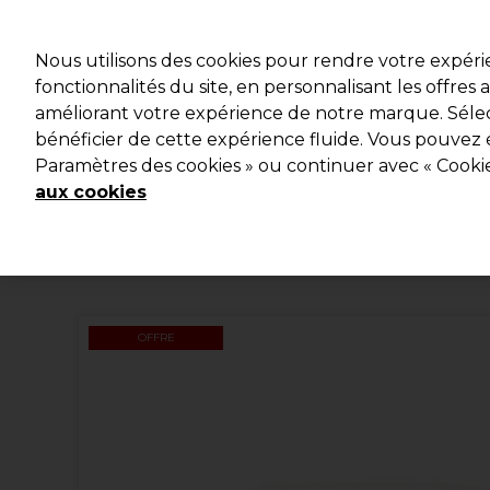
Profitez d
Nous utilisons des cookies pour rendre votre expér
fonctionnalités du site, en personnalisant les offres
améliorant votre expérience de notre marque. Sélec
Marques
Bons plans
Coiffure
Electro et Matériel
bénéficier de cette expérience fluide. Vous pouvez 
Paramètres des cookies » ou continuer avec « Cooki
Livraison et délais
lire la suite
aux cookies
OFFRE