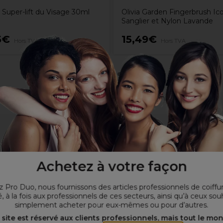
 Super-lift du Visage 30ml
Olivia Garden Fingerbrush Ic
Sanglier et Nylon Lavande
5€
15,49€
Hors TVA
Hors TVA
Achetez à votre façon
 Pro Duo, nous fournissons des articles professionnels de coiffu
, à la fois aux professionnels de ces secteurs, ainsi qu’à ceux sou
simplement acheter pour eux-mêmes ou pour d’autres.
 site est réservé aux clients professionnels, mais tout le mo