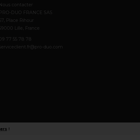
Nous contacter
PRO-DUO FRANCE SAS
67, Place Rihour
59000 Lille, France
09 77 55 78 78
serviceclient.fr@pro-duo.com
iers
!