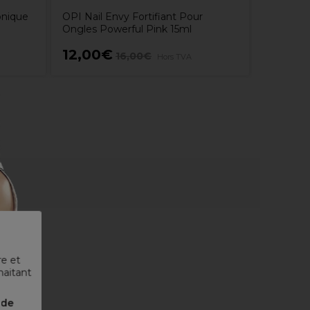
onique
OPI Nail Envy Fortifiant Pour
Ongles Powerful Pink 15ml
12,00€
7,90€
16,00€
Hors TVA
re et
haitant
nde