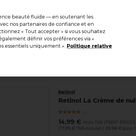
e 10 % de remise* sur votre première commande pro duo. Avec le c
ience beauté fluide — en soutenant les
 avec nos partenaires de confiance et en
Rechercher
tionnez « Tout accepter » si vous souhaitez
Equipement de salon
Beauté
Hommes
Inspirations
Les Pri
également définir vos préférences via «
es essentiels uniquement ».
Politique relative
Beauté
Visage
Crèmes Hydratantes Visage
Retinol
Retinol La Crème de nui
(
2
)
14,99 €
Hors TVA
(TARIF PROF
(
17,99 €
TVA incluse)
| 29.98 € pour 