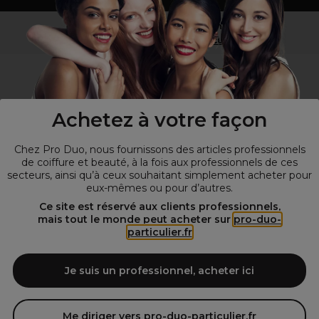
Vous n’êtes pas un professionnel ?
Visitez notre site pour
les particuliers
!
Achetez à votre façon
Chez Pro Duo, nous fournissons des articles professionnels
de coiffure et beauté, à la fois aux professionnels de ces
secteurs, ainsi qu’à ceux souhaitant simplement acheter pour
eux-mêmes ou pour d’autres.
© Tous droits réservés © Pro-Duo
2026
Ce site est réservé aux clients professionnels,
mais tout le monde peut acheter sur
pro-duo-
Spécialiste de la coiffure et de la beauté, nous vous proposons une
particulier.fr
large sélection de produits professionnels pour la coiffure et
l'esthétique autour d'un choix de grandes marques qui font de Pro-
Duo le fournisseur incontournable des salons de coiffure et instituts
Je suis un professionnel, acheter ici
de beauté! Notre gamme de produits s’adresse également à tous ceux
qui sont à la recherche de produits et d'accessoires de coiffure et de
matériel esthétique de qualité.
Me diriger vers pro-duo-particulier.fr