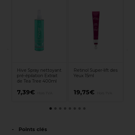
e
XP
Ra
g
P
7.
Hive Spray nettoyant
Retinol Super-lift des
pré-épilation Extrait
Yeux 15ml
de Tea Tree 400ml
7,39€
19,75€
7
Hors TVA
Hors TVA
Points clés