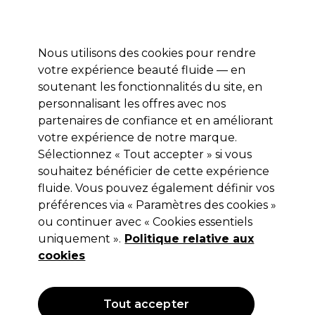
Profitez de 10 % de remise* sur votre première commande pro duo. Avec le code:
PRO10
Nous utilisons des cookies pour rendre
Se connecter
votre expérience beauté fluide — en
soutenant les fonctionnalités du site, en
Marques
Bons plans
Coiffure
Electro et Matériel
Equipem
personnalisant les offres avec nos
Livraison et délais
partenaires de confiance et en améliorant
lire la suite
votre expérience de notre marque.
Sélectionnez « Tout accepter » si vous
Retinol
souhaitez bénéficier de cette expérience
Retinol Crème Pour Les Yeux À La
fluide. Vous pouvez également définir vos
préférences via « Paramètres des cookies »
Vitamine C 15g
ou continuer avec « Cookies essentiels
(
0
)
uniquement ».
Politique relative aux
14,69 €
cookies
Hors TVA
(TARIF PROFESSIONNEL)
(
17,63 €
TVA incluse)
Tout accepter
OFFRE