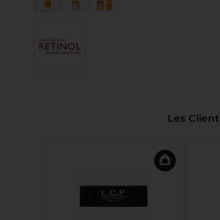
Les Clien
usse