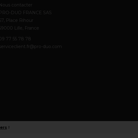
Nous contacter
PRO-DUO FRANCE SAS
67, Place Rihour
59000 Lille, France
09 77 55 78 78
serviceclient.fr@pro-duo.com
iers
!