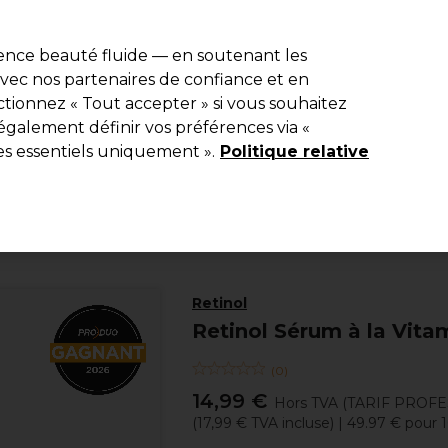
e 10 % de remise* sur votre première commande pro duo. Avec le c
ience beauté fluide — en soutenant les
 avec nos partenaires de confiance et en
Rechercher
tionnez « Tout accepter » si vous souhaitez
Equipement de salon
Beauté
Hommes
Inspirations
Les Pri
également définir vos préférences via «
es essentiels uniquement ».
Politique relative
Beauté
Visage
Crèmes Hydratantes Visage
Retinol
Retinol Sérum à la Vita
(
0
)
14,99 €
Hors TVA
(TARIF PROF
(
17,99 €
TVA incluse)
| 49.97 € pour