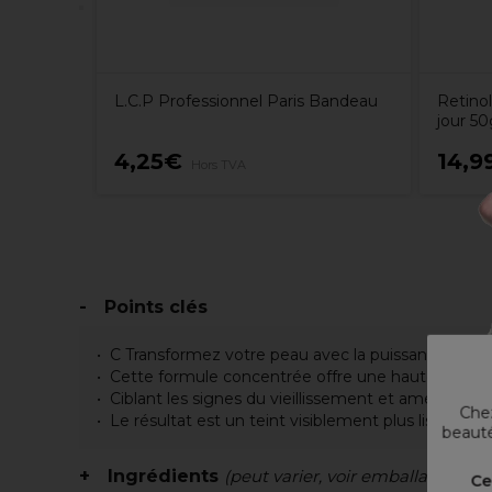
L.C.P Professionnel Paris Bandeau
Retino
jour 50
4,25€
14,9
Hors TVA
Points clés
C Transformez votre peau avec la puissance puissa
Cette formule concentrée offre une haute dose 
Ciblant les signes du vieillissement et améliorant l
Chez
Le résultat est un teint visiblement plus lisse plus
beauté
Ingrédients
(peut varier, voir emballage)
Ce