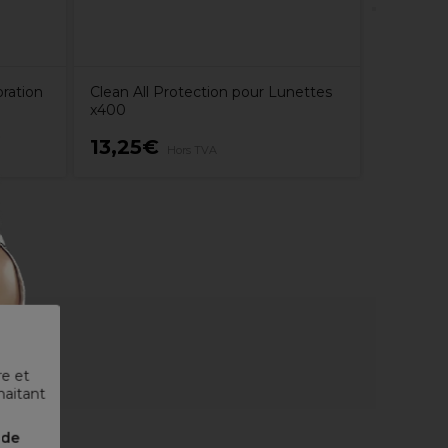
ration
Clean All Protection pour Lunettes
x400
13,25€
14,69
Hors TVA
re et
haitant
nde