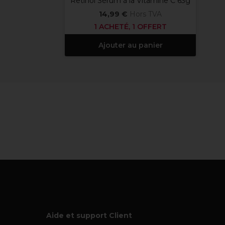
Retinol Sérum à la Vitamine C 63g
14,99 €
Hors TVA
1 ACHETÉ, 1 OFFERT
Ajouter au panier
Aide et support Client