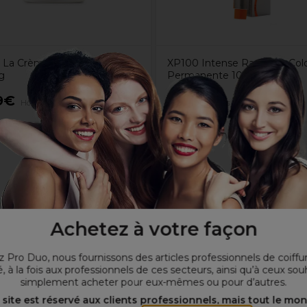
l La Crème hydratante de
XP100 Intense Radiance Colo
g
Permanente 100ml 7.0C
9€
7,65€
Hors TVA
Hors TVA
nte de notre Sérum Facial à la Vitamine C.
Achetez à votre façon
de Vitamine C
a radiance de la peau.
 Pro Duo, nous fournissons des articles professionnels de coiffu
 lumineux et plus jeune.
, à la fois aux professionnels de ces secteurs, ainsi qu’à ceux sou
simplement acheter pour eux-mêmes ou pour d’autres.
 site est réservé aux clients professionnels, mais tout le mo