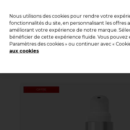
Profitez d
Nous utilisons des cookies pour rendre votre expér
fonctionnalités du site, en personnalisant les offres
améliorant votre expérience de notre marque. Sélec
Marques
Bons plans
Coiffure
Electro et Matériel
bénéficier de cette expérience fluide. Vous pouvez 
Paramètres des cookies » ou continuer avec « Cooki
Livraison et délais
lire la suite
aux cookies
OFFRE