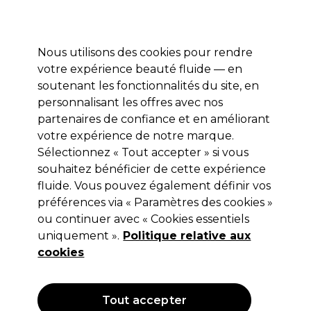
Profitez de 10 % de remise* sur votre première commande pro duo. Avec le code:
PRO10
Nous utilisons des cookies pour rendre
Se connecter
votre expérience beauté fluide — en
soutenant les fonctionnalités du site, en
Marques
Bons plans
Coiffure
Electro et Matériel
Equipem
personnalisant les offres avec nos
Livraison et délais
partenaires de confiance et en améliorant
lire la suite
votre expérience de notre marque.
Sélectionnez « Tout accepter » si vous
Retinol
souhaitez bénéficier de cette expérience
Retinol Hydratant à la Vitamine C
fluide. Vous pouvez également définir vos
préférences via « Paramètres des cookies »
63g
ou continuer avec « Cookies essentiels
(
1
)
uniquement ».
Politique relative aux
14,99 €
cookies
Hors TVA
(TARIF PROFESSIONNEL)
(
17,99 €
TVA incluse)
| 23.79 € pour 100g
Tout accepter
OFFRE