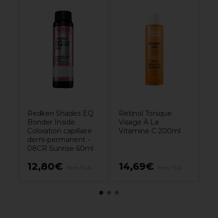
ue
L.
r
Pa
Redken Shades EQ
Retinol Tonique
Bonder Inside
Visage À La
Coloration capillaire
Vitamine C 200ml
demi-permanent -
08CR Sunrise 60ml
12,80€
14,69€
4
Hors TVA
Hors TVA