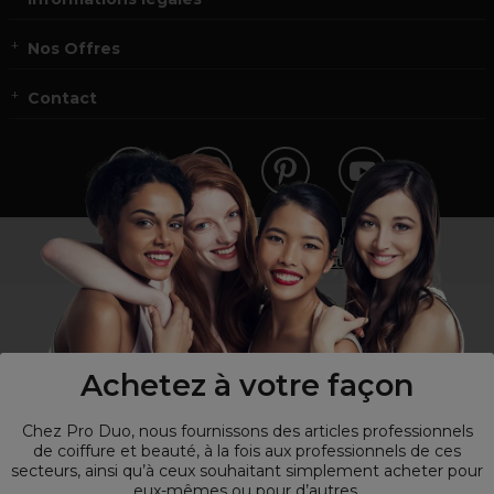
Nos Offres
Contact
Vous n’êtes pas un professionnel ?
Visitez notre site pour
les particuliers
!
Achetez à votre façon
Chez Pro Duo, nous fournissons des articles professionnels
de coiffure et beauté, à la fois aux professionnels de ces
secteurs, ainsi qu’à ceux souhaitant simplement acheter pour
eux-mêmes ou pour d’autres.