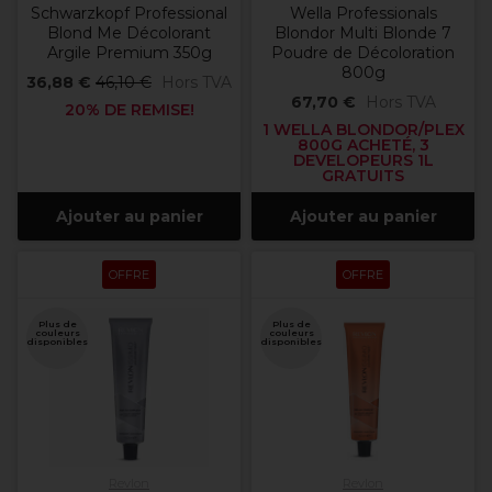
Schwarzkopf Professional
Wella Professionals
Blond Me Décolorant
Blondor Multi Blonde 7
Argile Premium 350g
Poudre de Décoloration
800g
36,88 €
46,10 €
Hors TVA
67,70 €
Hors TVA
20% DE REMISE!
1 WELLA BLONDOR/PLEX
800G ACHETÉ, 3
DEVELOPEURS 1L
GRATUITS
Ajouter au panier
Ajouter au panier
OFFRE
OFFRE
Plus de
Plus de
couleurs
couleurs
disponibles
disponibles
Revlon
Revlon