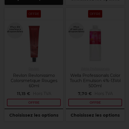
OFFRE
OFFRE
Plus de
Plus
couleurs
d'options
disponibles
disponibles
Revlon
Wella Professionals
Revlon Revlonissimo
Wella Professionals Color
Colorsmetique Rouges
Touch Emulsion 4%-13Vol
60ml
500ml
11,15 €
Hors TVA
7,70 €
Hors TVA
OFFRE
OFFRE
Choisissez les options
Choisissez les options