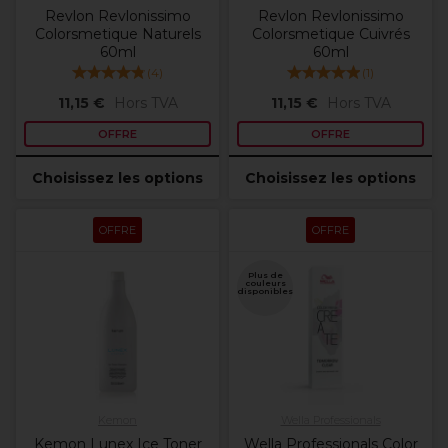
Revlon Revlonissimo
Revlon Revlonissimo
Colorsmetique Naturels
Colorsmetique Cuivrés
60ml
60ml
(
4
)
(
1
)
11,15 €
Hors TVA
11,15 €
Hors TVA
OFFRE
OFFRE
Choisissez les options
Choisissez les options
OFFRE
OFFRE
Plus de
couleurs
disponibles
Kemon
Wella Professionals
Kemon Lunex Ice Toner
Wella Professionals Color