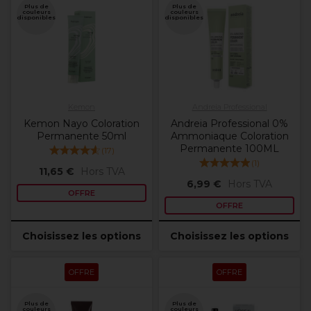
Plus de
Plus de
couleurs
couleurs
disponibles
disponibles
Kemon
Andreia Professional
Kemon Nayo Coloration
Andreia Professional 0%
Permanente 50ml
Ammoniaque Coloration
Permanente 100ML
(
17
)
(
1
)
11,65 €
Hors TVA
6,99 €
Hors TVA
OFFRE
OFFRE
Choisissez les options
Choisissez les options
OFFRE
OFFRE
Plus de
Plus de
couleurs
couleurs