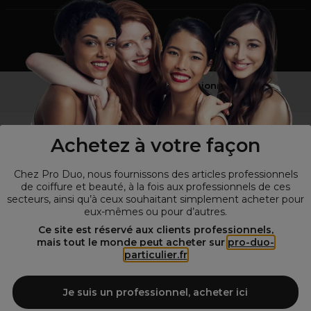
Vous n’êtes pas un professionnel ?
Visitez notre site pour
les particuliers
!
Achetez à votre façon
Chez Pro Duo, nous fournissons des articles professionnels
de coiffure et beauté, à la fois aux professionnels de ces
secteurs, ainsi qu’à ceux souhaitant simplement acheter pour
eux-mêmes ou pour d’autres.
Ce site est réservé aux clients professionnels,
mais tout le monde peut acheter sur
pro-duo-
particulier.fr
© Tous droits réservés © Pro-Duo
2026
Spécialiste de la coiffure et de la beauté, nous vous proposons une
large sélection de produits professionnels pour la coiffure et
Je suis un professionnel, acheter ici
l'esthétique autour d'un choix de grandes marques qui font de Pro-