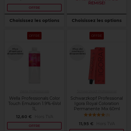
REMISE!
OFFRE
Choisissez les options
Choisissez les options
OFFRE
OFFRE
Plus
Plus de
d'options
couleurs
disponibles
disponibles
Wella Professionals
Schwarzkopf Professional
Wella Professionals Color
Schwarzkopf Professional
Touch Emulsion 1.9%-6Vol
Igora Royal Coloration
1L
Permanente Mix 60ml
(
3
)
12,60 €
Hors TVA
11,95 €
Hors TVA
OFFRE