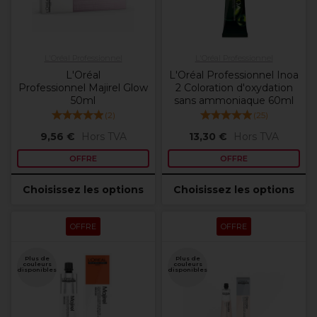
L'Oréal Professionnel
L'Oréal Professionnel
L'Oréal
L'Oréal Professionnel Inoa
Professionnel Majirel Glow
2 Coloration d'oxydation
50ml
sans ammoniaque 60ml
(
2
)
(
25
)
9,56 €
Hors TVA
13,30 €
Hors TVA
OFFRE
OFFRE
Choisissez les options
Choisissez les options
OFFRE
OFFRE
Plus de
Plus de
couleurs
couleurs
disponibles
disponibles