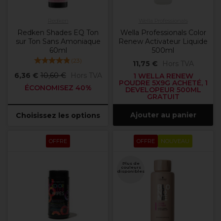
Redken
Wella Professionals
Redken Shades EQ Ton
Wella Professionals Color
sur Ton Sans Amoniaque
Renew Activateur Liquide
60ml
500ml
(
23
)
11,75 €
Hors TVA
6,36 €
10,60 €
Hors TVA
1 WELLA RENEW
POUDRE 5X9G ACHETÉ, 1
ÉCONOMISEZ 40%
DEVELOPEUR 500ML
GRATUIT
Ajouter au panier
Choisissez les options
OFFRE
OFFRE
NOUVEAU
Plus de
couleurs
disponibles