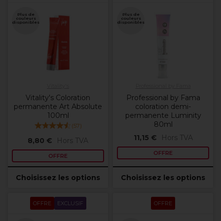
Plus de
Plus de
couleurs
couleurs
disponibles
disponibles
Vitality's
Professional by Fama
Vitality's Coloration
Professional by Fama
permanente Art Absolute
coloration demi-
100ml
permanente Luminity
80ml
(
57
)
11,15 €
Hors TVA
8,80 €
Hors TVA
OFFRE
OFFRE
Choisissez les options
Choisissez les options
OFFRE
EXCLUSIF
OFFRE