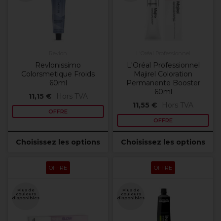
Revlon
L'Oréal Professionnel
Revlonissimo
L'Oréal Professionnel
Colorsmetique Froids
Majirel Coloration
60ml
Permanente Booster
60ml
11,15 €
Hors TVA
11,55 €
Hors TVA
OFFRE
OFFRE
Choisissez les options
Choisissez les options
OFFRE
OFFRE
Plus de
Plus de
couleurs
couleurs
disponibles
disponibles