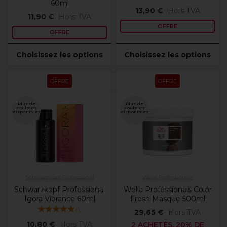
60ml
13,90 €
Hors TVA
11,90 €
Hors TVA
OFFRE
OFFRE
Choisissez les options
Choisissez les options
OFFRE
OFFRE
Plus de
Plus de
couleurs
couleurs
disponibles
disponibles
Schwarzkopf Professional
Wella Professionals
Schwarzkopf Professional
Wella Professionals Color
Igora Vibrance 60ml
Fresh Masque 500ml
(
1
)
29,65 €
Hors TVA
10,80 €
Hors TVA
2 ACHETÉS, 20% DE