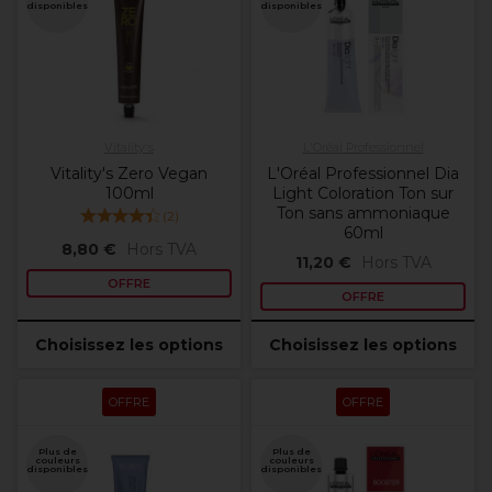
disponibles
disponibles
Vitality's
L'Oréal Professionnel
Vitality's Zero Vegan
L'Oréal Professionnel Dia
100ml
Light Coloration Ton sur
Ton sans ammoniaque
(
2
)
60ml
8,80 €
Hors TVA
11,20 €
Hors TVA
OFFRE
OFFRE
Choisissez les options
Choisissez les options
OFFRE
OFFRE
Plus de
Plus de
couleurs
couleurs
disponibles
disponibles