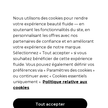
Profitez de 10 % de remise* sur votre première commande pro duo. Avec le code:
PRO10
Nous utilisons des cookies pour rendre
Se connecter
votre expérience beauté fluide — en
soutenant les fonctionnalités du site, en
Marques
Bons plans
Coiffure
Electro et Matériel
Equipem
personnalisant les offres avec nos
partenaires de confiance et en améliorant
votre expérience de notre marque.
Offres couleurs
Coiffure
Offres Coiffure
Sélectionnez « Tout accepter » si vous
souhaitez bénéficier de cette expérience
Offres couleurs
fluide. Vous pouvez également définir vos
préférences via « Paramètres des cookies »
ou continuer avec « Cookies essentiels
uniquement ».
Politique relative aux
Filters
cookies
Trier par:
Pertinence
Tout accepter