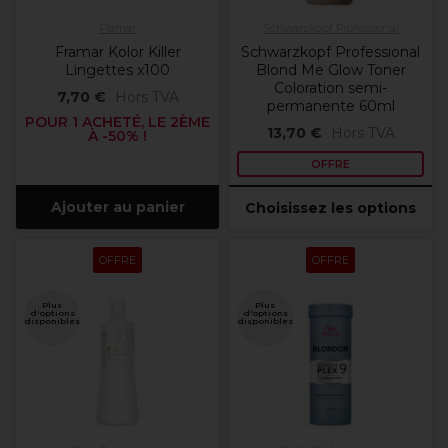
Framar
Schwarzkopf Professional
Framar Kolor Killer
Schwarzkopf Professional
Lingettes x100
Blond Me Glow Toner
Coloration semi-
7,70 €
Hors TVA
permanente 60ml
POUR 1 ACHETÉ, LE 2ÈME
13,70 €
Hors TVA
À -50% !
OFFRE
Ajouter au panier
Choisissez les options
OFFRE
OFFRE
Plus
Plus
d'options
d'options
disponibles
disponibles