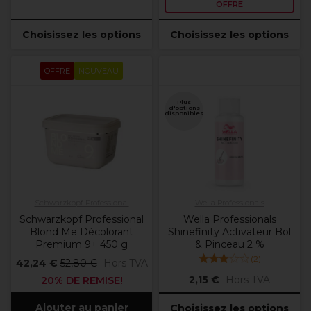
OFFRE
Choisissez les options
Choisissez les options
OFFRE
NOUVEAU
Plus
d'options
disponibles
Schwarzkopf Professional
Wella Professionals
Schwarzkopf Professional
Wella Professionals
Blond Me Décolorant
Shinefinity Activateur Bol
Premium 9+ 450 g
& Pinceau 2 %
(
2
)
42,24 €
52,80 €
Hors TVA
2,15 €
Hors TVA
20% DE REMISE!
Ajouter au panier
Choisissez les options