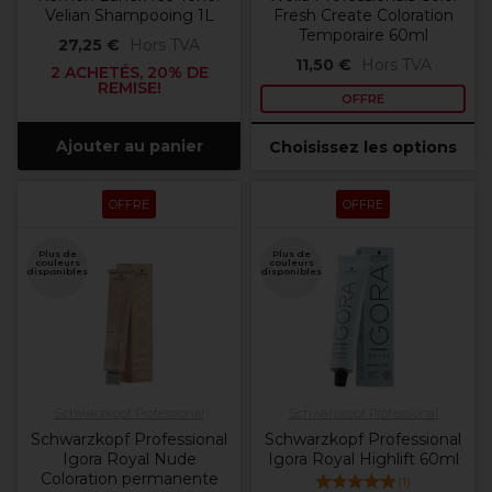
Velian Shampooing 1L
Fresh Create Coloration
Temporaire 60ml
27,25 €
Hors TVA
11,50 €
Hors TVA
2 ACHETÉS, 20% DE
REMISE!
OFFRE
Ajouter au panier
Choisissez les options
OFFRE
OFFRE
Plus de
Plus de
couleurs
couleurs
disponibles
disponibles
Schwarzkopf Professional
Schwarzkopf Professional
Schwarzkopf Professional
Schwarzkopf Professional
Igora Royal Nude
Igora Royal Highlift 60ml
Coloration permanente
(
1
)