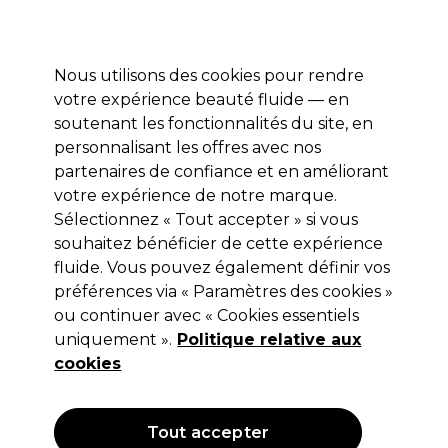
Profitez de 10 % de remise* sur votre première commande pro duo. Avec le code:
PRO10
Nous utilisons des cookies pour rendre
Se connecter
votre expérience beauté fluide — en
soutenant les fonctionnalités du site, en
Marques
Bons plans
Coiffure
Electro et Matériel
Equipem
personnalisant les offres avec nos
Livraison et délais
partenaires de confiance et en améliorant
lire la suite
votre expérience de notre marque.
Sélectionnez « Tout accepter » si vous
SKINTRUTH
souhaitez bénéficier de cette expérience
SKINTRUTH Crème Réparatrice Pour
fluide. Vous pouvez également définir vos
préférences via « Paramètres des cookies »
Les Talons 150ml
ou continuer avec « Cookies essentiels
(
1
)
uniquement ».
Politique relative aux
6,49 €
cookies
Hors TVA
(TARIF PROFESSIONNEL)
(
7,79 €
TVA incluse)
| 4.33 € pour 100ml
Tout accepter
OFFRE