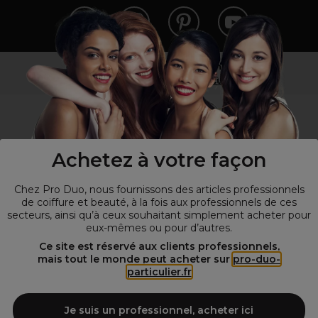
Vous n’êtes pas un professionnel ?
Visitez notre site pour
les particuliers
!
Achetez à votre façon
Chez Pro Duo, nous fournissons des articles professionnels
de coiffure et beauté, à la fois aux professionnels de ces
secteurs, ainsi qu’à ceux souhaitant simplement acheter pour
eux-mêmes ou pour d’autres.
© Tous droits réservés © Pro-Duo
2026
Ce site est réservé aux clients professionnels,
mais tout le monde peut acheter sur
pro-duo-
Spécialiste de la coiffure et de la beauté, nous vous proposons une
particulier.fr
large sélection de produits professionnels pour la coiffure et
l'esthétique autour d'un choix de grandes marques qui font de Pro-
Duo le fournisseur incontournable des salons de coiffure et instituts
Je suis un professionnel, acheter ici
de beauté! Notre gamme de produits s’adresse également à tous ceux