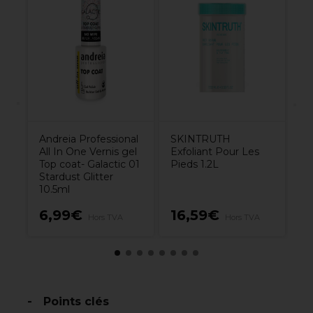
al
PB
at
te
3%
Andreia Professional
SKINTRUTH
All In One Vernis gel
Exfoliant Pour Les
Top coat- Galactic 01
Pieds 1.2L
Stardust Glitter
10.5ml
6,99€
16,59€
4
Hors TVA
Hors TVA
Points clés