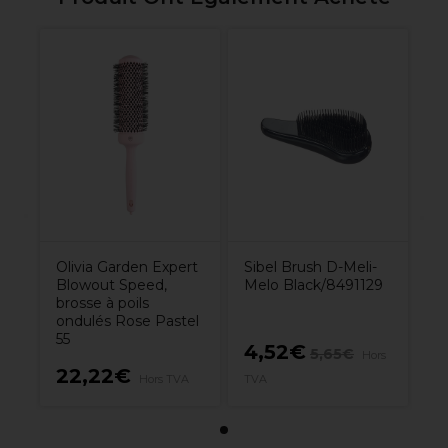
Olivia Garden Expert
Sibel Brush D-Meli-
Blowout Speed,
Melo Black/8491129
brosse à poils
ondulés Rose Pastel
55
4,52€
5,65€
Hors
22,22€
Hors TVA
TVA