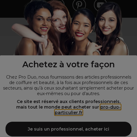
Vous n’êtes pas un professionnel ?
Visitez notre site pour
les particuliers
!
Achetez à votre façon
Chez Pro Duo, nous fournissons des articles professionnels
de coiffure et beauté, à la fois aux professionnels de ces
secteurs, ainsi qu’à ceux souhaitant simplement acheter pour
eux-mêmes ou pour d’autres.
© Tous droits réservés © Pro-Duo
2026
Ce site est réservé aux clients professionnels,
mais tout le monde peut acheter sur
pro-duo-
Spécialiste de la coiffure et de la beauté, nous vous proposons une
particulier.fr
large sélection de produits professionnels pour la coiffure et
l'esthétique autour d'un choix de grandes marques qui font de Pro-
Duo le fournisseur incontournable des salons de coiffure et instituts
Je suis un professionnel, acheter ici
de beauté! Notre gamme de produits s’adresse également à tous ceux
qui sont à la recherche de produits et d'accessoires de coiffure et de