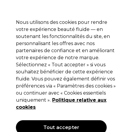
Profitez de 10 % de remise* sur votre première commande pro duo. Avec le code:
PRO10
Nous utilisons des cookies pour rendre
Se connecter
votre expérience beauté fluide — en
soutenant les fonctionnalités du site, en
Marques
Bons plans
Coiffure
Electro et Matériel
Equipem
personnalisant les offres avec nos
Livraison et délais
partenaires de confiance et en améliorant
lire la suite
votre expérience de notre marque.
Sélectionnez « Tout accepter » si vous
Sibel
souhaitez bénéficier de cette expérience
Collection Pop Art D-Méli-Mélo -
fluide. Vous pouvez également définir vos
préférences via « Paramètres des cookies »
Brosse "WowLady"
ou continuer avec « Cookies essentiels
(
0
)
uniquement ».
Politique relative aux
4,79 €
cookies
5,99 €
Hors TVA
(TARIF PROFESSIONNEL)
(
5,75 €
TVA incluse)
Tout accepter
OFFRE