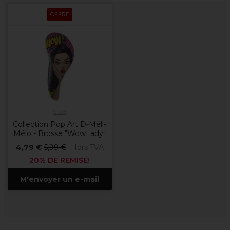
OFFRE
Sibel
Collection Pop Art D-Méli-
Mélo - Brosse "WowLady"
4,79 €
5,99 €
Hors TVA
20% DE REMISE!
M'envoyer un e-mail