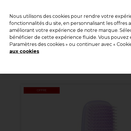
Profitez d
Nous utilisons des cookies pour rendre votre expér
fonctionnalités du site, en personnalisant les offres
améliorant votre expérience de notre marque. Sélec
Marques
Bons plans
Coiffure
Electro et Matériel
bénéficier de cette expérience fluide. Vous pouvez 
Paramètres des cookies » ou continuer avec « Cooki
Livraison et délais
lire la suite
aux cookies
OFFRE