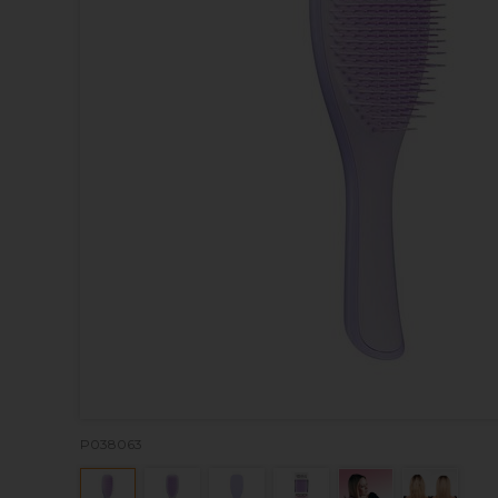
P038063