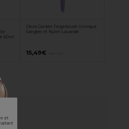
Olivia Garden Fingerbrush Iconique
nte
Sanglier et Nylon Lavande
lé 60ml
15,49€
14,70
Hors TVA
re et
haitant