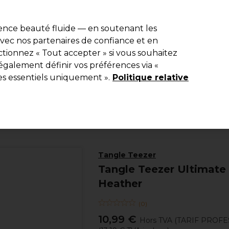
e 10 % de remise* sur votre première commande pro duo. Avec le c
ience beauté fluide — en soutenant les
 avec nos partenaires de confiance et en
Rechercher
tionnez « Tout accepter » si vous souhaitez
Equipement de salon
Beauté
Hommes
Inspirations
Les Pri
également définir vos préférences via «
es essentiels uniquement ».
Politique relative
Coiffure
Brosses
Tangle Teezer
Tangle Teezer Ultimate 
Heather
(
0
)
10,99 €
Hors TVA
(TARIF PROFE