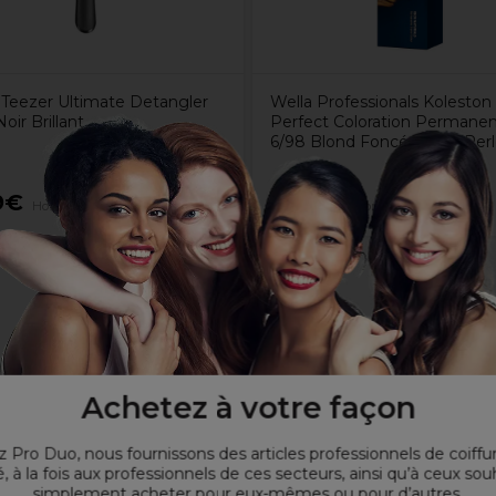
 Teezer Ultimate Detangler
Wella Professionals Koleston
oir Brillant
Perfect Coloration Permane
6/98 Blond Foncé Fumé Per
9€
12,10€
Hors TVA
Hors TVA
Achetez à votre façon
 Pro Duo, nous fournissons des articles professionnels de coiffu
, à la fois aux professionnels de ces secteurs, ainsi qu’à ceux sou
simplement acheter pour eux-mêmes ou pour d’autres.