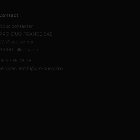
Contact
Nous contacter
PRO-DUO FRANCE SAS
67, Place Rihour
59000 Lille, France
09 77 55 78 78
serviceclient.fr@pro-duo.com