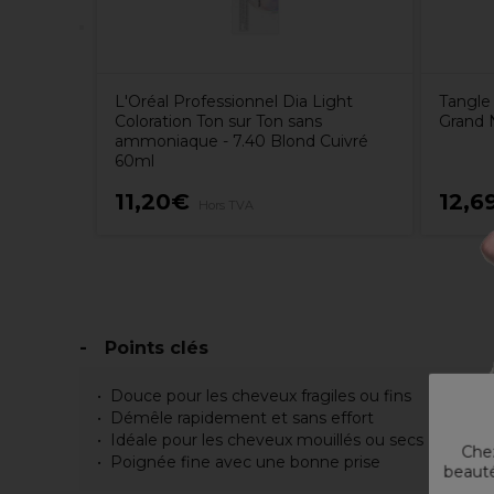
L'Oréal Professionnel Dia Light
Tangle
Coloration Ton sur Ton sans
Grand N
ammoniaque - 7.40 Blond Cuivré
60ml
11,20€
12,6
Hors TVA
Points clés
Douce pour les cheveux fragiles ou fins
Démêle rapidement et sans effort
Idéale pour les cheveux mouillés ou secs
Chez
Poignée fine avec une bonne prise
beauté