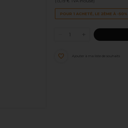
(
13,19 €
TVA incluse)
POUR 1 ACHETÉ, LE 2ÈME À -50% 
Ajouter à ma liste de souhaits