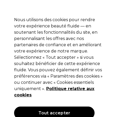
Profitez de 10 % de remise* sur votre première commande pro duo. Avec le code:
PRO10
Nous utilisons des cookies pour rendre
Se connecter
votre expérience beauté fluide — en
soutenant les fonctionnalités du site, en
Marques
Bons plans
Coiffure
Electro et Matériel
Equipem
personnalisant les offres avec nos
Livraison et délais
partenaires de confiance et en améliorant
lire la suite
votre expérience de notre marque.
Sélectionnez « Tout accepter » si vous
Sibel
souhaitez bénéficier de cette expérience
Sibel Brush Classic 61
fluide. Vous pouvez également définir vos
préférences via « Paramètres des cookies »
(
1
)
ou continuer avec « Cookies essentiels
7,72 €
uniquement ».
9,65 €
Hors TVA
Politique relative aux
(TARIF PROFESSIONNEL)
(
9,26 €
TVA incluse)
cookies
OFFRE
Tout accepter