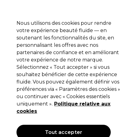
Profitez de 10 % de remise* sur votre première commande pro duo. Avec le code:
PRO10
Nous utilisons des cookies pour rendre
Se connecter
votre expérience beauté fluide — en
soutenant les fonctionnalités du site, en
Marques
Bons plans
Coiffure
Electro et Matériel
Equipem
personnalisant les offres avec nos
Livraison et délais
partenaires de confiance et en améliorant
lire la suite
votre expérience de notre marque.
Sélectionnez « Tout accepter » si vous
S-PRO
souhaitez bénéficier de cette expérience
S-PRO Brosse Thermique 25mm Rose
fluide. Vous pouvez également définir vos
préférences via « Paramètres des cookies »
(
1
)
ou continuer avec « Cookies essentiels
5,08 €
uniquement ».
6,35 €
Hors TVA
Politique relative aux
(TARIF PROFESSIONNEL)
(
6,10 €
TVA incluse)
cookies
OFFRE
Tout accepter