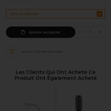
20% DE REMISE!
Ajouter au panier
Ajouter à ma liste de souhaits
Les Clients Qui Ont Acheté Ce
Produit Ont Également Acheté
Un
S
Cr