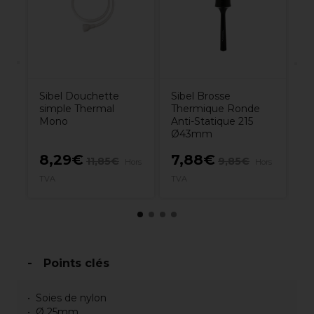
ue
1
Sibel Douchette
Sibel Brosse
simple Thermal
Thermique Ronde
Mono
Anti-Statique 215
Ø43mm
8,29€
7,88€
11,85€
9,85€
Hors
Hors
1
TVA
TVA
Points clés
Soies de nylon
Ø 25mm