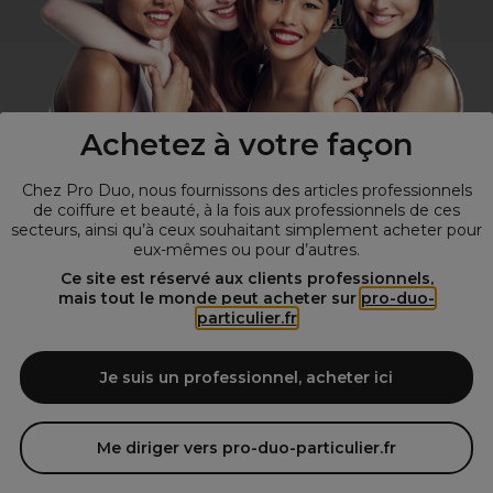
Visitez notre site pour
les particuliers
!
Achetez à votre façon
Chez Pro Duo, nous fournissons des articles professionnels
de coiffure et beauté, à la fois aux professionnels de ces
secteurs, ainsi qu’à ceux souhaitant simplement acheter pour
eux-mêmes ou pour d’autres.
© Tous droits réservés © Pro-Duo
2026
Ce site est réservé aux clients professionnels,
mais tout le monde peut acheter sur
pro-duo-
Spécialiste de la coiffure et de la beauté, nous vous proposons une
particulier.fr
large sélection de produits professionnels pour la coiffure et
l'esthétique autour d'un choix de grandes marques qui font de Pro-
Duo le fournisseur incontournable des salons de coiffure et instituts
Je suis un professionnel, acheter ici
de beauté! Notre gamme de produits s’adresse également à tous ceux
qui sont à la recherche de produits et d'accessoires de coiffure et de
matériel esthétique de qualité.
Me diriger vers pro-duo-particulier.fr