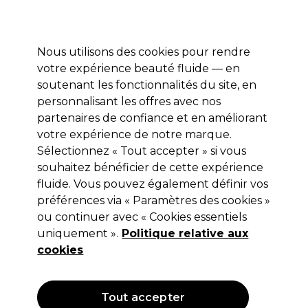
Profitez de 10 % de remise* sur votre première commande pro duo. Avec le code:
PRO10
Nous utilisons des cookies pour rendre
Se connecter
votre expérience beauté fluide — en
soutenant les fonctionnalités du site, en
Marques
Bons plans
Coiffure
Electro et Matériel
Equipem
personnalisant les offres avec nos
Livraison et délais
partenaires de confiance et en améliorant
lire la suite
votre expérience de notre marque.
Sélectionnez « Tout accepter » si vous
Sibel
souhaitez bénéficier de cette expérience
Sibel Brosse Classic 67
fluide. Vous pouvez également définir vos
préférences via « Paramètres des cookies »
(
0
)
ou continuer avec « Cookies essentiels
3,91 €
uniquement ».
4,89 €
Hors TVA
Politique relative aux
(TARIF PROFESSIONNEL)
(
4,69 €
TVA incluse)
cookies
OFFRE
Tout accepter