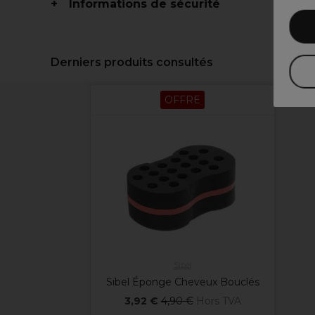
Informations de sécurité
Derniers produits consultés
OFFRE
Sibel
Sibel Éponge Cheveux Bouclés
3,92 €
4,90 €
Hors TVA