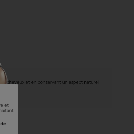
vos cheveux et en conservant un aspect naturel
y hair
re et
haitant
nde