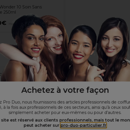
onder 10 Soin Sans
e 250ml
0€
Hors TVA
our les cheveux afro-texturés
ur créer différents résultats en quelques minutes sans abîmer 
tandis que les cheveux plus longs peuvent être remodelés en coil
Achetez à votre façon
ux légèrement humides
 Pro Duo, nous fournissons des articles professionnels de coiffu
, à la fois aux professionnels de ces secteurs, ainsi qu’à ceux sou
simplement acheter pour eux-mêmes ou pour d’autres.
 site est réservé aux clients professionnels, mais tout le mo
peut acheter sur
pro-duo-particulier.fr