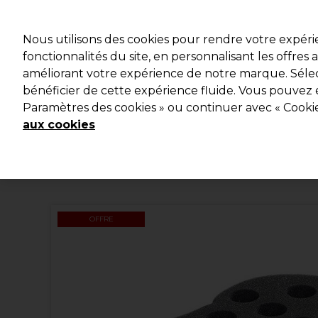
Profitez d
Nous utilisons des cookies pour rendre votre expér
fonctionnalités du site, en personnalisant les offres
améliorant votre expérience de notre marque. Sélec
Marques
Bons plans
Coiffure
Electro et Matériel
bénéficier de cette expérience fluide. Vous pouvez 
Paramètres des cookies » ou continuer avec « Cooki
Livraison et délais
lire la suite
aux cookies
OFFRE