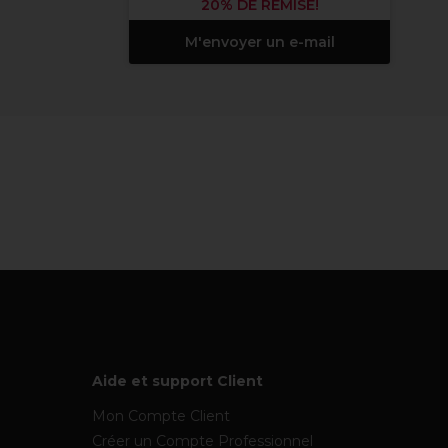
20% DE REMISE!
M'envoyer un e-mail
Aide et support Client
Mon Compte Client
Créer un Compte Professionnel