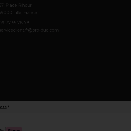
67, Place Rihour
59000 Lille, France
09 77 55 78 78
serviceclient.fr@pro-duo.com
iers
!