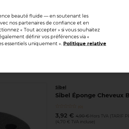
e 10 % de remise* sur votre première commande pro duo. Avec le c
ience beauté fluide — en soutenant les
 avec nos partenaires de confiance et en
Rechercher
tionnez « Tout accepter » si vous souhaitez
Equipement de salon
Beauté
Hommes
Inspirations
Les Pri
également définir vos préférences via «
es essentiels uniquement ».
Politique relative
Coiffure
Matériel de coiffure
Accessoires de coiffure
Sibel
Sibel Éponge Cheveux 
(
0
)
3,92 €
4,90 €
Hors TVA
(TARIF 
(
4,70 €
TVA incluse)