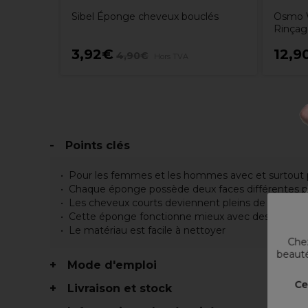
Sibel Éponge cheveux bouclés
Osmo W
Rinçag
3,92€
12,9
4,90€
Hors TVA
Points clés
Pour les femmes et les hommes avec et surtout p
Chaque éponge possède deux faces différentes po
Les cheveux courts deviennent pleins de spirales 
Cette éponge fonctionne mieux avec des cheve
Le matériau est facile à nettoyer
Chez
beauté
Mode d'emploi
Ce
Livraison et stock