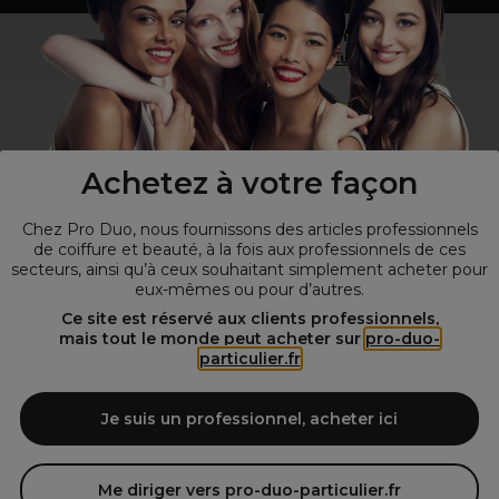
Vous n’êtes pas un professionnel ?
Visitez notre site pour
les particuliers
!
Achetez à votre façon
Chez Pro Duo, nous fournissons des articles professionnels
de coiffure et beauté, à la fois aux professionnels de ces
secteurs, ainsi qu’à ceux souhaitant simplement acheter pour
eux-mêmes ou pour d’autres.
© Tous droits réservés © Pro-Duo
2026
Ce site est réservé aux clients professionnels,
mais tout le monde peut acheter sur
pro-duo-
Spécialiste de la coiffure et de la beauté, nous vous proposons une
particulier.fr
large sélection de produits professionnels pour la coiffure et
l'esthétique autour d'un choix de grandes marques qui font de Pro-
Duo le fournisseur incontournable des salons de coiffure et instituts
Je suis un professionnel, acheter ici
de beauté! Notre gamme de produits s’adresse également à tous ceux
qui sont à la recherche de produits et d'accessoires de coiffure et de
matériel esthétique de qualité.
Me diriger vers pro-duo-particulier.fr