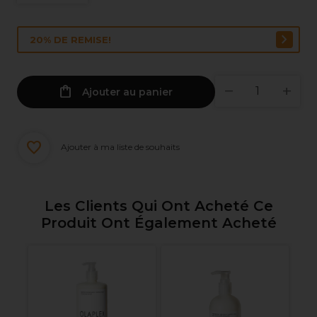
20% DE REMISE!
Ajouter au panier
Ajouter à ma liste de souhaits
Les Clients Qui Ont Acheté Ce
Produit Ont Également Acheté
Me
s
d'
no