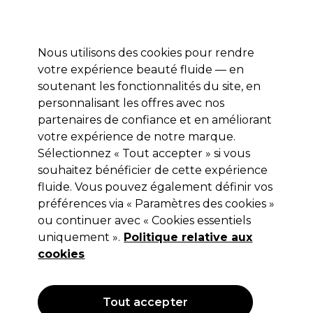
Profitez de 10 % de remise* sur votre première commande pro duo. Avec le code:
PRO10
Nous utilisons des cookies pour rendre
Se connecter
votre expérience beauté fluide — en
soutenant les fonctionnalités du site, en
Marques
Bons plans
Coiffure
Electro et Matériel
Equipem
personnalisant les offres avec nos
Livraison et délais
partenaires de confiance et en améliorant
lire la suite
votre expérience de notre marque.
Sélectionnez « Tout accepter » si vous
Sibel
souhaitez bénéficier de cette expérience
Sibel Éponge cheveux bouclés
fluide. Vous pouvez également définir vos
préférences via « Paramètres des cookies »
(
0
)
ou continuer avec « Cookies essentiels
3,92 €
uniquement ».
4,90 €
Hors TVA
Politique relative aux
(TARIF PROFESSIONNEL)
(
4,70 €
TVA incluse)
cookies
OFFRE
Tout accepter