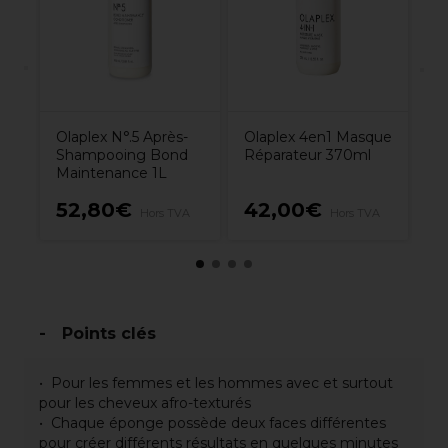
sa
10
Olaplex N°.5 Après-
Olaplex 4en1 Masque
Shampooing Bond
Réparateur 370ml
Maintenance 1L
52,80€
42,00€
4
Hors TVA
Hors TVA
Points clés
Pour les femmes et les hommes avec et surtout
pour les cheveux afro-texturés
Chaque éponge possède deux faces différentes
pour créer différents résultats en quelques minutes