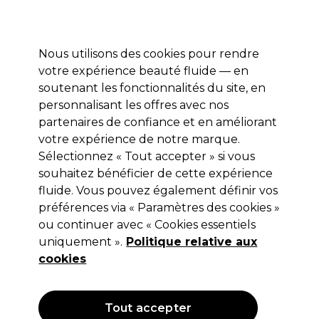
Profitez de 10 % de remise* sur votre première commande pro duo. Avec le code:
PRO10
Nous utilisons des cookies pour rendre
Se connecter
votre expérience beauté fluide — en
soutenant les fonctionnalités du site, en
Marques
Bons plans
Coiffure
Electro et Matériel
Equipem
personnalisant les offres avec nos
Livraison et délais
partenaires de confiance et en améliorant
lire la suite
votre expérience de notre marque.
Sélectionnez « Tout accepter » si vous
Sibel
souhaitez bénéficier de cette expérience
Sibel Nettoyeur de Brosses et
fluide. Vous pouvez également définir vos
préférences via « Paramètres des cookies »
Peignes
ou continuer avec « Cookies essentiels
(
2
)
uniquement ».
Politique relative aux
4,68 €
cookies
5,85 €
Hors TVA
(TARIF PROFESSIONNEL)
(
5,62 €
TVA incluse)
Tout accepter
OFFRE