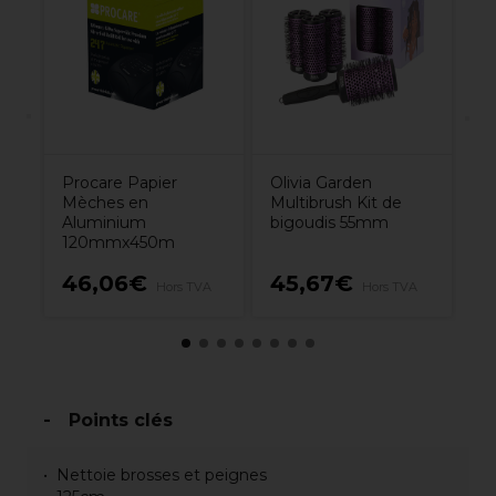
De
P
Le
Procare Papier
Olivia Garden
Mèches en
Multibrush Kit de
Aluminium
bigoudis 55mm
120mmx450m
5€
46,06€
45,67€
3
Hors TVA
Hors TVA
Points clés
Nettoie brosses et peignes