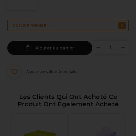
20% DE REMISE!
Ajouter au panier
Ajouter à ma liste de souhaits
Les Clients Qui Ont Acheté Ce
Produit Ont Également Acheté
W