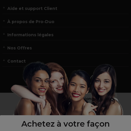
Aide et support Client
À propos de Pro-Duo
Informations légales
Nos Offres
Contact
Vous n’êtes pas un professionnel ?
Visitez notre site pour
les particuliers
!
Achetez à votre façon