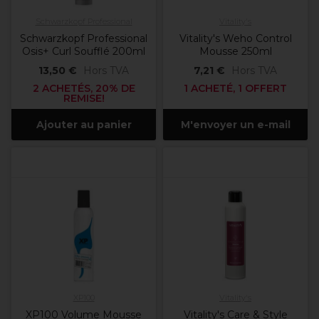
Schwarzkopf Professional
Vitality's
Schwarzkopf Professional
Vitality's Weho Control
Osis+ Curl Soufflé 200ml
Mousse 250ml
13,50 €
Hors TVA
7,21 €
Hors TVA
2 ACHETÉS, 20% DE
1 ACHETÉ, 1 OFFERT
REMISE!
Ajouter au panier
M'envoyer un e-mail
XP100
Vitality's
XP100 Volume Mousse
Vitality's Care & Style