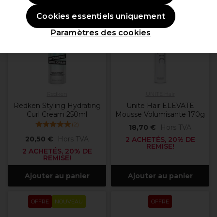
OFFRE
OFFRE
Cookies essentiels uniquement
Paramètres des cookies
Redken
UNITE Hair
Redken Styling Hydrating
Unite Hair ELEVATE
Curl Cream 250ml
Mousse Volumisante 170g
(
2
)
18,70 €
Hors TVA
20,50 €
Hors TVA
2 ACHETÉS, 20% DE
REMISE!
2 ACHETÉS, 20% DE
REMISE!
Ajouter au panier
Ajouter au panier
OFFRE
NOUVEAU
OFFRE