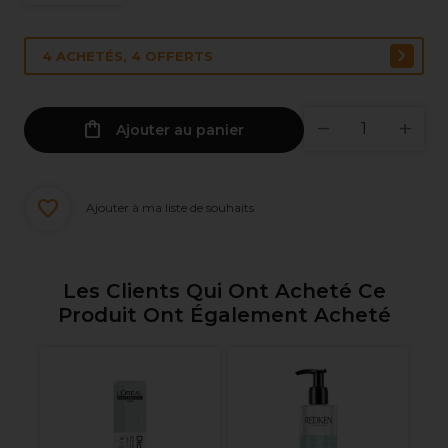
4 ACHETÉS, 4 OFFERTS
Ajouter au panier
Ajouter à ma liste de souhaits
Les Clients Qui Ont Acheté Ce
Produit Ont Également Acheté
Al
Di
Sh