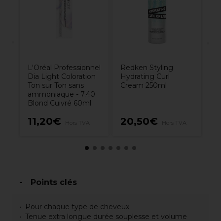
Vo
L'Oréal Professionnel
Redken Styling
Dia Light Coloration
Hydrating Curl
Ton sur Ton sans
Cream 250ml
ammoniaque - 7.40
Blond Cuivré 60ml
11,20€
20,50€
2
Hors TVA
Hors TVA
Points clés
Pour chaque type de cheveux
Tenue extra longue durée souplesse et volume