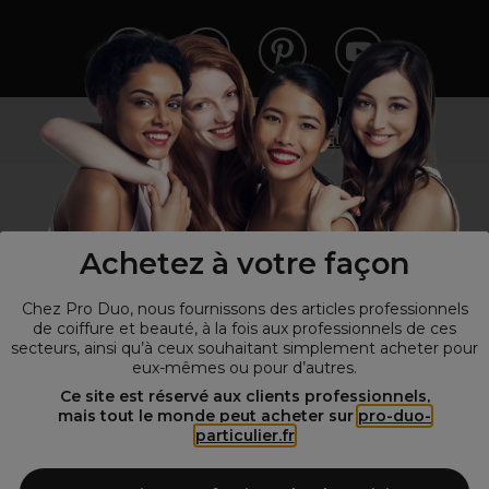
Vous n’êtes pas un professionnel ?
Visitez notre site pour
les particuliers
!
Achetez à votre façon
Chez Pro Duo, nous fournissons des articles professionnels
de coiffure et beauté, à la fois aux professionnels de ces
secteurs, ainsi qu’à ceux souhaitant simplement acheter pour
eux-mêmes ou pour d’autres.
© Tous droits réservés © Pro-Duo
2026
Ce site est réservé aux clients professionnels,
mais tout le monde peut acheter sur
pro-duo-
Spécialiste de la coiffure et de la beauté, nous vous proposons une
particulier.fr
large sélection de produits professionnels pour la coiffure et
l'esthétique autour d'un choix de grandes marques qui font de Pro-
Duo le fournisseur incontournable des salons de coiffure et instituts