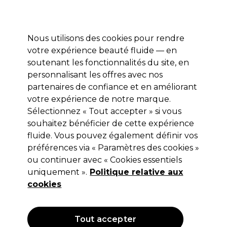
Profitez de 10 % de remise* sur votre première commande pro duo. Avec le code:
PRO10
Nous utilisons des cookies pour rendre
Se connecter
votre expérience beauté fluide — en
soutenant les fonctionnalités du site, en
Marques
Bons plans
Coiffure
Electro et Matériel
Equipem
personnalisant les offres avec nos
Livraison et délais
partenaires de confiance et en améliorant
lire la suite
votre expérience de notre marque.
Sélectionnez « Tout accepter » si vous
S-PRO
souhaitez bénéficier de cette expérience
S-PRO Mousse Forte 400ml
fluide. Vous pouvez également définir vos
préférences via « Paramètres des cookies »
(
1
)
ou continuer avec « Cookies essentiels
6,25 €
uniquement ».
Hors TVA
(TARIF PROFESSIONNEL)
Politique relative aux
(
7,50 €
TVA incluse)
| 1.56 € pour 100ml
cookies
OFFRE
Tout accepter