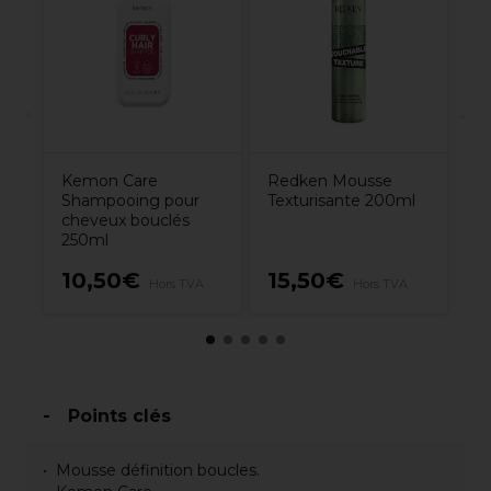
Dé
te
Bi
ml
Kemon Care
Redken Mousse
Shampooing pour
Texturisante 200ml
cheveux bouclés
250ml
10,50€
15,50€
6
Hors TVA
Hors TVA
Points clés
Mousse définition boucles.