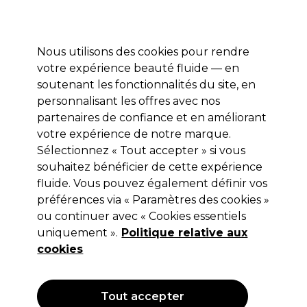
Profitez de 10 % de remise* sur votre première commande pro duo. Avec le code:
PRO10
Nous utilisons des cookies pour rendre
Se connecter
votre expérience beauté fluide — en
soutenant les fonctionnalités du site, en
Marques
Bons plans
Coiffure
Electro et Matériel
Equipem
personnalisant les offres avec nos
Livraison et délais
partenaires de confiance et en améliorant
lire la suite
votre expérience de notre marque.
Sélectionnez « Tout accepter » si vous
Kemon
souhaitez bénéficier de cette expérience
Kemon Mousse pour cheveux
fluide. Vous pouvez également définir vos
préférences via « Paramètres des cookies »
bouclés 250ml
ou continuer avec « Cookies essentiels
(
0
)
uniquement ».
Politique relative aux
18,75 €
cookies
Hors TVA
(TARIF PROFESSIONNEL)
(
22,50 €
TVA incluse)
| 7.50 € pour 100ml
Tout accepter
OFFRE