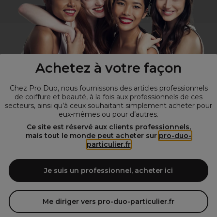
Vous n’êtes pas un professionnel ?
Visitez notre site pour
les particuliers
!
Achetez à votre façon
Chez Pro Duo, nous fournissons des articles professionnels
de coiffure et beauté, à la fois aux professionnels de ces
secteurs, ainsi qu’à ceux souhaitant simplement acheter pour
eux-mêmes ou pour d’autres.
© Tous droits réservés © Pro-Duo
2026
Ce site est réservé aux clients professionnels,
mais tout le monde peut acheter sur
pro-duo-
Spécialiste de la coiffure et de la beauté, nous vous proposons une
particulier.fr
large sélection de produits professionnels pour la coiffure et
l'esthétique autour d'un choix de grandes marques qui font de Pro-
Duo le fournisseur incontournable des salons de coiffure et instituts
Je suis un professionnel, acheter ici
de beauté! Notre gamme de produits s’adresse également à tous ceux
qui sont à la recherche de produits et d'accessoires de coiffure et de
matériel esthétique de qualité.
Me diriger vers pro-duo-particulier.fr