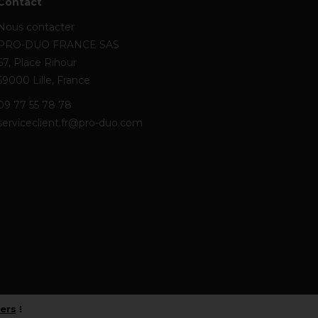
Contact
Nous contacter
PRO-DUO FRANCE SAS
67, Place Rihour
59000 Lille, France
09 77 55 78 78
serviceclient.fr@pro-duo.com
iers
!