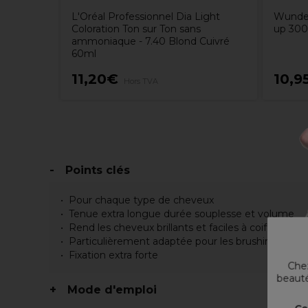
L'Oréal Professionnel Dia Light
Wunde
Coloration Ton sur Ton sans
up 30
ammoniaque - 7.40 Blond Cuivré
60ml
11,20€
10,9
Hors TVA
Points clés
Pour chaque type de cheveux
Tenue extra longue durée souplesse et volume
Rend les cheveux brillants et faciles à coiffer
Particulièrement adaptée pour les brushings et mi
Fixation extra forte
Chez
beauté
Mode d'emploi