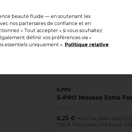
e 10 % de remise* sur votre première commande pro duo. Avec le c
ience beauté fluide — en soutenant les
 avec nos partenaires de confiance et en
Rechercher
tionnez « Tout accepter » si vous souhaitez
Equipement de salon
Beauté
Hommes
Inspirations
Les Pri
également définir vos préférences via «
es essentiels uniquement ».
Politique relative
Coiffure
Produits coiffants
Mousses
S-PRO
S-PRO Mousse Extra Fo
(
0
)
6,25 €
Hors TVA
(TARIF PROFES
(
7,50 €
TVA incluse)
| 1.56 € pour 10