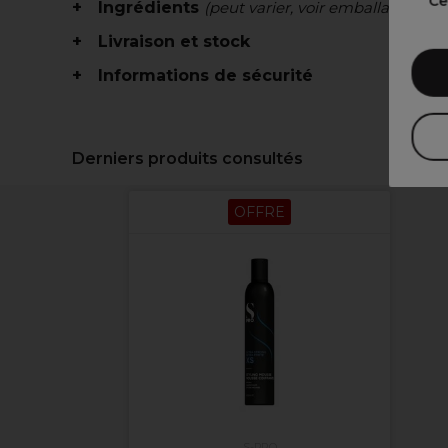
Ce
Ingrédients
(peut varier, voir emballage)
Livraison et stock
Informations de sécurité
Derniers produits consultés
OFFRE
S-PRO