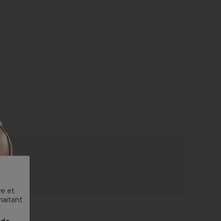
re et
haitant