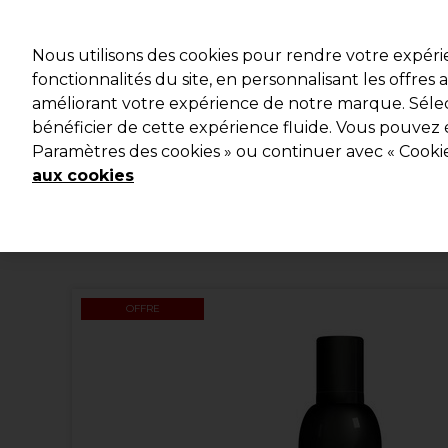
Profitez d
Nous utilisons des cookies pour rendre votre expér
fonctionnalités du site, en personnalisant les offres
améliorant votre expérience de notre marque. Sélec
Marques
Bons plans
Coiffure
Electro et Matériel
bénéficier de cette expérience fluide. Vous pouvez 
Paramètres des cookies » ou continuer avec « Cooki
Livraison et délais
lire la suite
aux cookies
OFFRE