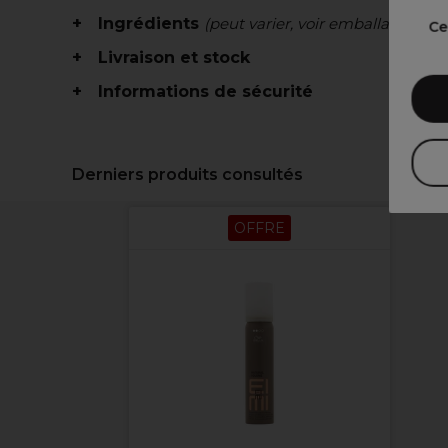
Ingrédients
(peut varier, voir emballage)
Ce
Livraison et stock
Informations de sécurité
Derniers produits consultés
OFFRE