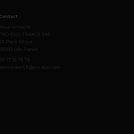
Contact
Nous contacter
PRO-DUO FRANCE SAS
67, Place Rihour
59000 Lille, France
09 77 55 78 78
serviceclient.fr@pro-duo.com