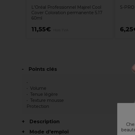
L'Oréal Professionnel Majirel Cool
S-PRO 
Cover Coloration permanente 5.17
60ml
11,55€
6,25
Hors TVA
Points clés
Volume
Tenue légère
Texture mousse
Protection
Description
Chez
beauté
Mode d'emploi