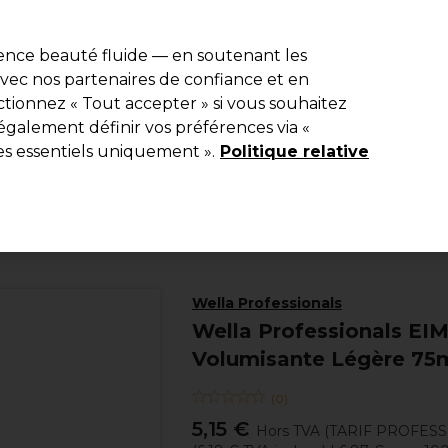
e 10 % de remise* sur votre première commande pro duo. Avec le c
ience beauté fluide — en soutenant les
 avec nos partenaires de confiance et en
Rechercher
tionnez « Tout accepter » si vous souhaitez
Equipement de salon
Beauté
Hommes
Inspirations
Les Pri
également définir vos préférences via «
es essentiels uniquement ».
Politique relative
Coiffure
Produits coiffants
Mousses
Wella Professionals
Wella Professionals EI
Volumisante Légère 75
(
0
)
5,15 €
Hors TVA
(TARIF PROFES