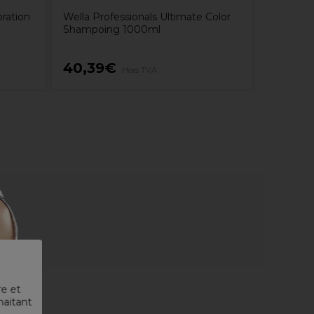
ration
Wella Professionals Ultimate Color
Shampoing 1000ml
40,39€
169,9
Hors TVA
re et
haitant