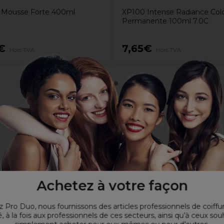
Mousse Forte 400ml
XP100 Intense Radiance Colo
Permanente 100ml 7.0C
€
7,65€
Hors TVA
Hors TVA
Achetez à votre façon
 Pro Duo, nous fournissons des articles professionnels de coiffu
, à la fois aux professionnels de ces secteurs, ainsi qu’à ceux sou