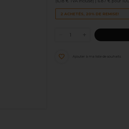
(
6,18 €
TVA incluse)
| 6.87 € pour 10
2 ACHETÉS, 20% DE REMISE!
Ajouter à ma liste de souhaits