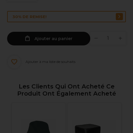
30% DE REMISE!
Ajouter au panier
Ajouter à ma liste de souhaits
Les Clients Qui Ont Acheté Ce
Produit Ont Également Acheté
an
Le
Bu
la