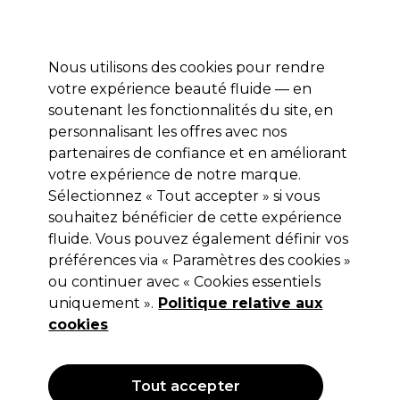
Profitez de 10 % de remise* sur votre première commande pro duo. Avec le code:
PRO10
Nous utilisons des cookies pour rendre
Se connecter
votre expérience beauté fluide — en
soutenant les fonctionnalités du site, en
Marques
Bons plans
Coiffure
Electro et Matériel
Equipem
personnalisant les offres avec nos
Livraison et délais
partenaires de confiance et en améliorant
lire la suite
votre expérience de notre marque.
Sélectionnez « Tout accepter » si vous
Sibel
souhaitez bénéficier de cette expérience
Sibel Siège Pour Enfant Shampooing
fluide. Vous pouvez également définir vos
préférences via « Paramètres des cookies »
(
0
)
ou continuer avec « Cookies essentiels
69,96 €
uniquement ».
99,95 €
Hors TVA
Politique relative aux
(TARIF PROFESSIONNEL)
(
83,95 €
TVA incluse)
cookies
OFFRE
Tout accepter