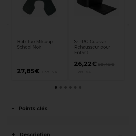
en
Bob Tuo Milcoup
S-PRO Coussin
School Noir
Rehausseur pour
Enfant
26,22€
52,45€
27,85€
1
Hors TVA
Hors TVA
Points clés
Description