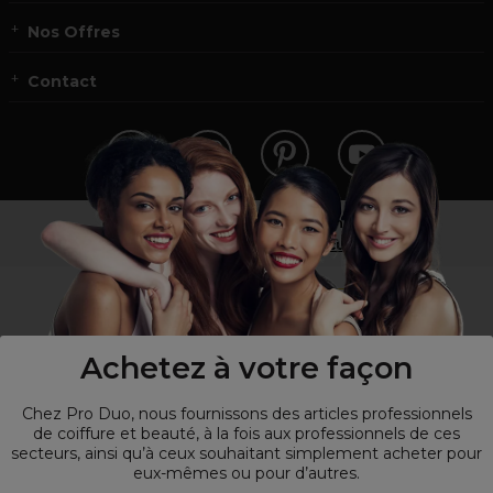
Nos Offres
Contact
Vous n’êtes pas un professionnel ?
Visitez notre site pour
les particuliers
!
Achetez à votre façon
Chez Pro Duo, nous fournissons des articles professionnels
de coiffure et beauté, à la fois aux professionnels de ces
secteurs, ainsi qu’à ceux souhaitant simplement acheter pour
eux-mêmes ou pour d’autres.
© Tous droits réservés © Pro-Duo
2026