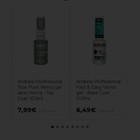
al
An
Tr
sa
É
Andreia Professional
Andreia Professional
True Pure Vernis gel
Fast & Easy Vernis
sans Hema - Top
gel - Base Coat
Coat 10.5ml
10.5ml
7,99€
6,49€
7
Hors TVA
Hors TVA