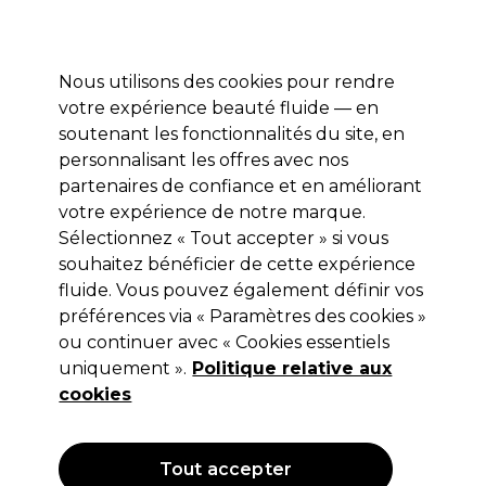
Profitez de 10 % de remise* sur votre première commande pro duo. Avec le code:
PRO10
Nous utilisons des cookies pour rendre
Se connecter
votre expérience beauté fluide — en
soutenant les fonctionnalités du site, en
Marques
Bons plans
Coiffure
Electro et Matériel
Equipem
personnalisant les offres avec nos
Livraison et délais
partenaires de confiance et en améliorant
lire la suite
votre expérience de notre marque.
Sélectionnez « Tout accepter » si vous
Andreia Professional
souhaitez bénéficier de cette expérience
Andreia Professional True Pure
fluide. Vous pouvez également définir vos
préférences via « Paramètres des cookies »
Vernis gel sans Hema - Base Coat
ou continuer avec « Cookies essentiels
10.5ml
uniquement ».
Politique relative aux
cookies
(
0
)
7,99 €
Hors TVA
(TARIF PROFESSIONNEL)
(
9,59 €
TVA incluse)
| 76.10 € pour 100ml
Tout accepter